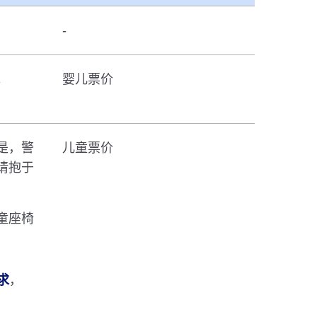
-
。
婴儿票价
是，警
儿童票价
请抱于
童座椅
求
，