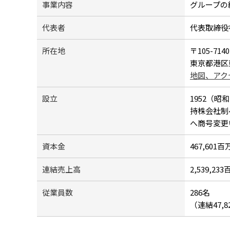
事業内容
グループの
代表者
代表取締役
所在地
〒105-7140
東京都港区
地図、アク
設立
1952（昭和
持株会社制
へ商号変更
資本金
467,601
連結売上高
2,539,2
従業員数
286名
（連結47,