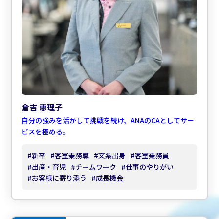
倉吉 恵理子
自分の強みを活かして挑戦を続け、ANAのCAとしてサー
ビスを極める。
#
新卒
#
客室乗務職
#
文系出身
#
客室乗務員
#
出産・育児
#
チームワーク
#
仕事のやりがい
#
お客様に寄り添う
#
成長機会