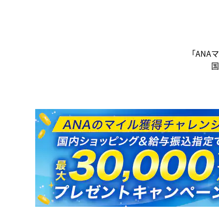
「ANAマ
国