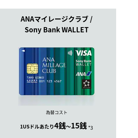
ANAマイレージクラブ /
Sony Bank WALLET
為替コスト
4銭
15銭
1USドルあたり
～
*3