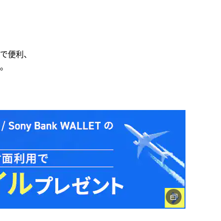
トクで便利、
。