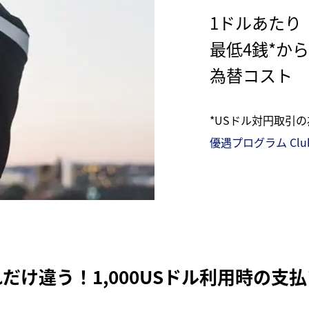
1ドルあたり
最低4銭*か
為替コスト
*USドル対円取引
優遇プログラム Club
だけ違う！1,000USドル利用時の支