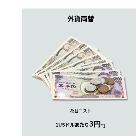
外貨両替
為替コスト
3円
1USドルあたり
*1