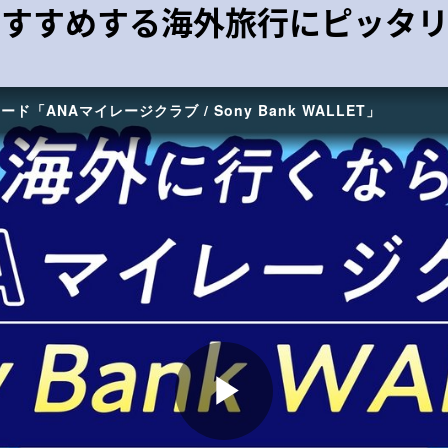
おすすめする海外旅行にピッタ
ANAマイレージクラブ / Sony Bank WALLET」
P