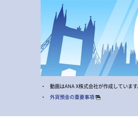
・
動画はANA X株式会社が作成しています
・
外貨預金の重要事項