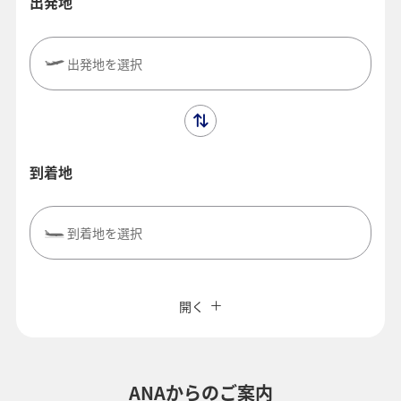
出発地
出発地を選択
到着地
到着地を選択
閉じる
エコノミークラス
往復で異なるクラスで検索
ANAカード優待割引
開く
旅CUBE（航空券予約＋地上経路）
往路出発日および時間帯
よく使う情報を登録する
ANAからのご案内