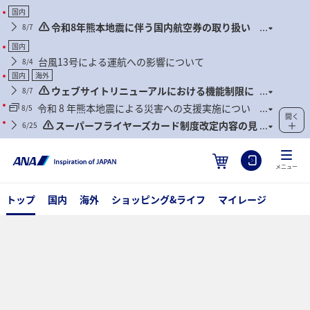
国内
令和8年熊本地震に伴う国内航空券の取り扱い
8/7
について
国内
台風13号による運航への影響について
8/4
国内
海外
ウェブサイトリニューアルにおける機能制限に
8/7
ついて
令和 8 年熊本地震による災害への支援実施につい
8/5
開く
て
スーパーフライヤーズカード制度改定内容の見
6/25
直しに関するご案内
メニュー
トップ
国内
海外
ショッピング&ライフ
マイレージ