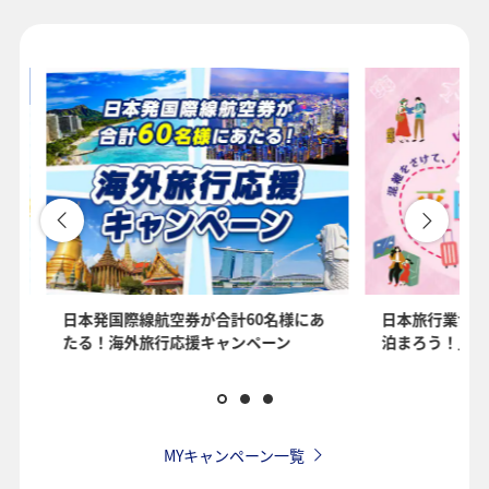
1人
プロモーションコードについて
・表示金額は選択いただいた条件でのもっともおトクな運賃となりま
す。
・表示金額と空席状況は最新ではない場合があります。[検索する]ボタ
ンより最新の空席照会結果をご確認ください。
・「＊」は現在金額が確認できない都市・日付となります。空席照会
結果画面にて最新の情報をご確認ください。
・表示金額には、運賃、
燃油特別付加運賃
、
航空保険特別料金
、その
を
日本発国際線航空券が合計60名様にあ
日本旅行業協会
他の各種税金、料金などが含まれます。発券時に再計算するため、変
たる！海外旅行応援キャンペーン
泊まろう！」国
動する可能性があります。
・複数空港がある都市においては、複数空港の中でのおトクな運賃が
表示される場合があります。
・ANA独自の相互利用可能空港(福岡/北九州/佐賀、広島/岩国)は2026
年5月18日をもちまして終了となります。
MYキャンペーン一覧
検索する