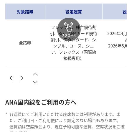
対象路線
設定運賃
設定
フレックス、株主優待割
引、Biz、ANAカード優待
2026年4月
スクロール
割引、スタンダード、シ
お
全路線
ンプル、ユース、シニ
2026年5月
ア、フレックス（国際線
発
接続専用）
ANA国内線をご利用の方へ
*
各運賃にてご利用いただける座席数には制限があります。ま
た、ご利用日・ご利用便により設定のない場合もあります。
運賃額は空席照会より、現在予約可能な運賃、空席状況をご確