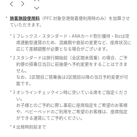
*
旅客施設使用料
（PFC 対象空港発着便利用時のみ）を加算させ
ていただきます。
*
1
フレックス・スタンダード・ANAカード割引優待・Bizは空
席連動型運賃のため、混雑期や直前の変更など、座席状況に
応じて差額調整が必要となる場合がございます。
*
2
スタンダードは旅行開始前（全区間未搭乗）の場合、ご予
約便の搭乗日当日に前後便へ予約変更をすることはできま
せん。
なお、1区間目ご搭乗後は2区間目以降の当日予約変更が可
能です。
*
3
オンラインチェックイン時に空いている席をご指定くださ
い。
お子様とのご予約に際し事前に座席指定をご希望のお客様
や、ベビーベッドのご利用をご希望のお客様は、座席指定
ができる運賃にてご予約ください。
*
4
出発時刻前まで