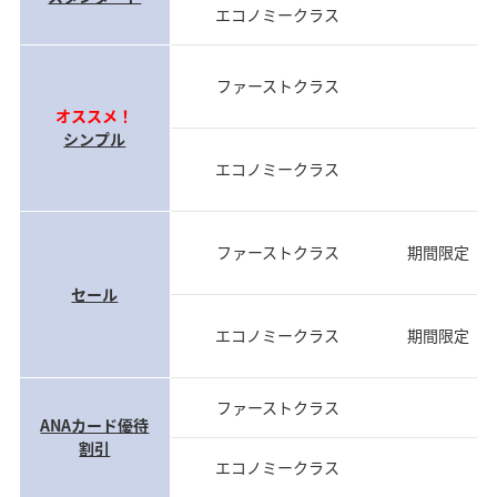
エコノミークラス
前
ファーストクラス
前
オススメ！
シンプル
エコノミークラス
前
ファーストクラス
期間限定（
セール
エコノミークラス
期間限定（
ファーストクラス
当
ANAカード優待
割引
エコノミークラス
当