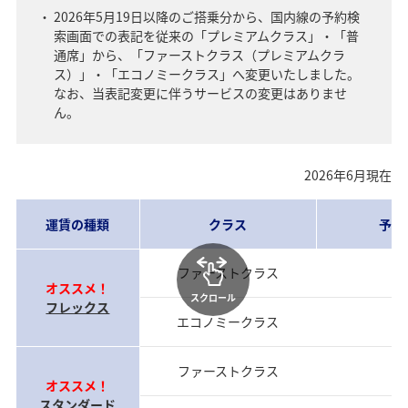
2026年5月19日以降のご搭乗分から、国内線の予約検
索画面での表記を従来の「プレミアムクラス」・「普
通席」から、「ファーストクラス（プレミアムクラ
ス）」・「エコノミークラス」へ変更いたしました。
なお、当表記変更に伴うサービスの変更はありませ
ん。
2026年6月現在
運賃の種類
クラス
予約
ファーストクラス
当
オススメ！
スクロール
フレックス
エコノミークラス
当
ファーストクラス
前
オススメ！
スタンダード