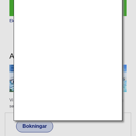
Ekonomiklass
Användbar information
Vi hoppas att ditt ANA Honolulu-flyg blir starten på en trevlig
semester!
Bokningar