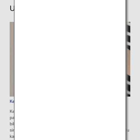
Utforska dessa andra tjänster
Keep My Fare
Keep My Fare är en bekväm tjänst som gör det möjligt för
passagerare att behålla sina boknings- och
biljettprisuppgifter om de behöver mer tid för att bestämma
sina biljettköp (upp till 72 timmar innan biljetten utfärdas). Du
kan ansöka om tjänsten från betalningsskärmen när du har