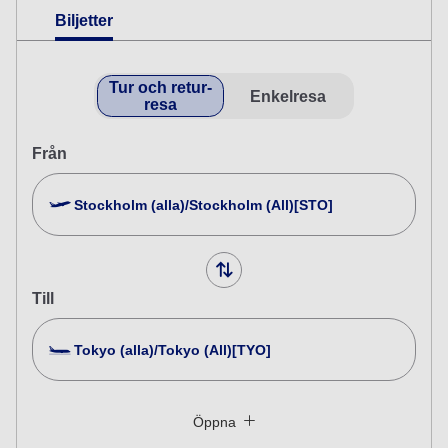
Biljetter
Tur och retur-
Enkelresa
resa
Från
Stockholm (alla)/Stockholm (All)[STO]
Till
Tokyo (alla)/Tokyo (All)[TYO]
Sök efter flera städer
Stäng
Ekonomi
Öppna
Söka efter tur och retur-resor med olika biljettklasser