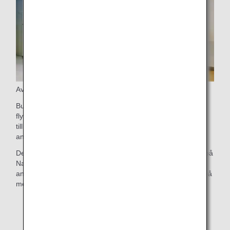
Avstigning
Business Class passagerare är välkomna att stiga av
flygplanet först. Om du har incheckat bagage går du vidare
till bagageutlämningen, där ditt prioriterade bagage ska
anlända snabbt.
Dessutom kan Business Class passagerare som stiger av på
Narita Airport koppla av i ANA Arrival Lounge innan de
ansluter till ett inrikesflyg eller lämnar flygplatsen. Ta reda på
mer om
våra Narita Airport-lounger
.