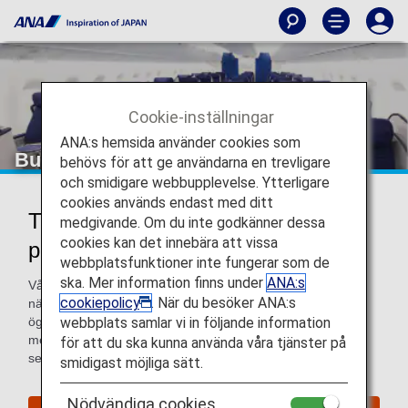
Cookie-inställningar
ANA:s hemsida använder cookies som
Business Class
behövs för att ge användarna en trevligare
och smidigare webbupplevelse. Ytterligare
cookies används endast med ditt
Tjänster för Business Class
medgivande. Om du inte godkänner dessa
cookies kan det innebära att vissa
passagerare
webbplatsfunktioner inte fungerar som de
ska. Mer information finns under
ANA:s
Våra Business Class passagerare får service i världsklass
cookiepolicy
. När du besöker ANA:s
när de flyger med ANA. Det innebär ökad service från det
webbplats samlar vi in följande information
ögonblick du anländer till avgångsflygplatsen och fortsätter
med lyxig och uppmärksam flygservice och slutligen när vi
för att du ska kunna använda våra tjänster på
ser till att du kommer i väg efter ankomst.
smidigast möjliga sätt.
Nödvändiga cookies