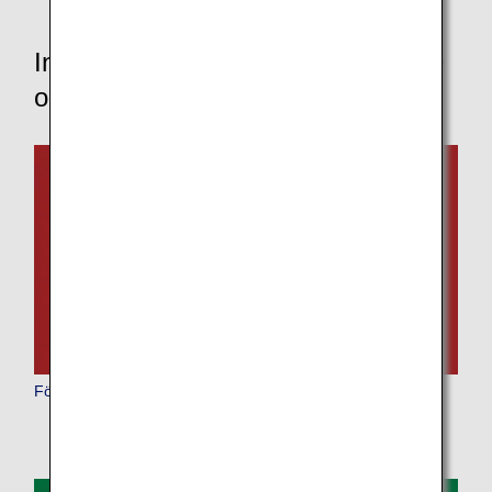
Information om flygplan och service
ombord
Första klass