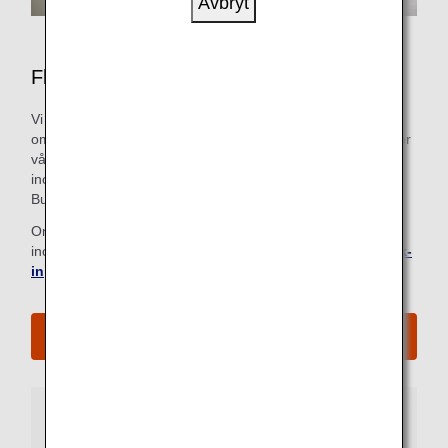
Avbryt
Flygplatsservice för Business Class
Vi strävar efter att göra alla steg, från incheckning till
ombordstigningsgate, så enkla och bekväma som möjligt för
våra Business Class passagerare, inklusive prioriterad
incheckning på vissa flygplatser. Leta bara upp skylten för
Business Class.
Om du redan har checkat in online behöver du inte gå till
incheckningsdisken. För mer information, se
Online Check-
in
.
Se alla ombordstigningsprocedurer