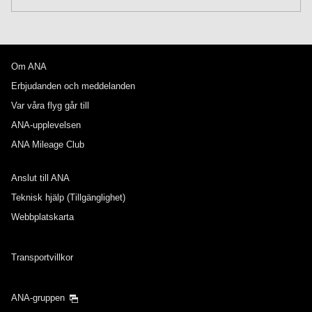
Du har inte angett pristyp
Villkor för användning
Om ANA
Avgångsdatum och -tid för utresa
Erbjudanden och meddelanden
Välj datum
Var våra flyg går till
ANA-upplevelsen
ANA Mileage Club
Inga angivna tider
Anslut till ANA
Lägg till transferplatser och anslutningstider
Teknisk hjälp (Tillgänglighet)
Webbplatskarta
Avgångsdatum och -tid för inresa
Transportvillkor
Välj datum
ANA-gruppen