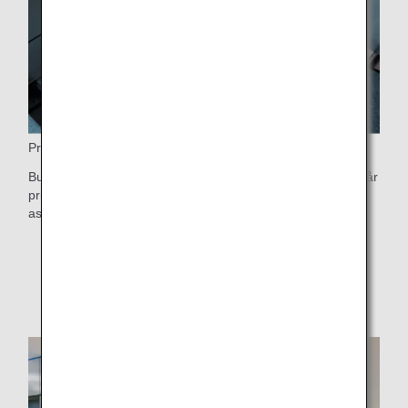
Prioriterad ombordstigning
Business Class passagerare och förstaklass passagerare får
prioriterad ombordstigning efter dem som behöver särskild
assistans.
* För information om ordning för ombordstigning,
se
Ordning för ombordstigning
.