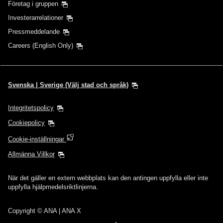
Inga angivna tider
Företag i gruppen
Investerarrelationer
Lägg till transferplatser och anslutningstider
Pressmeddelande
Careers (English Only)
1 person
Svenska | Sverige (Välj stad och språk)
Integritetspolicy
Om kampanjkoder
Cookiepolicy
Cookie-inställningar
Jämför priser +/-3 dagar
Allmänna Villkor
・Det visade priset är det bästa tillgängliga erbjudandet med de villkor
som du har valt.
När det gäller en extern webbplats kan den antingen uppfylla eller inte
・Det visade priset och platstillgängligheten är eventuellt inte aktuella.
uppfylla hjälpmedelsriktlinjerna.
Använd [Sök] till att kontrollera aktuell platstillgänglighet.
・Städer/datum som det inte går att bekräfta priset för visas med en
asterisk (*). Om du vill visa aktuell information går du till skärmen
Copyright
© ANA | ANA X
Platstillgänglighet.
・Biljettpris,
bränsletillägg
,
försäkringstillägg
och andra tillämpbara