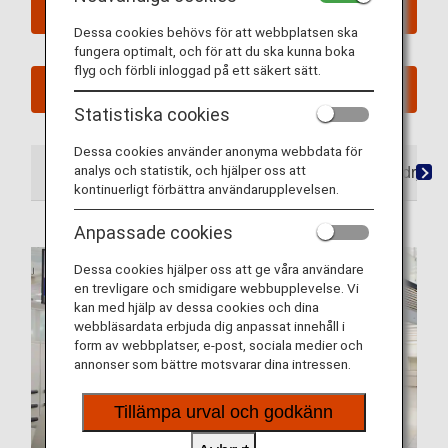
Boka en flygresa i Business Class
Dessa cookies behövs för att webbplatsen ska
fungera optimalt, och för att du ska kunna boka
flyg och förbli inloggad på ett säkert sätt.
Se Mina planerade resor
Statistiska cookies
Dessa cookies använder anonyma webbdata för
analys och statistik, och hjälper oss att
På flygplatsen
Lounger
Sittplats
Mat/dryck
kontinuerligt förbättra användarupplevelsen.
Anpassade cookies
Dessa cookies hjälper oss att ge våra användare
en trevligare och smidigare webbupplevelse. Vi
kan med hjälp av dessa cookies och dina
webbläsardata erbjuda dig anpassat innehåll i
form av webbplatser, e-post, sociala medier och
annonser som bättre motsvarar dina intressen.
Tillämpa urval och godkänn