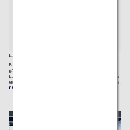
bagagelapp för Business Class bagage
Business Class passagerare som vill checka in bagage bör
gå vidare till bagageavlämningsdisken, där en prioriterad
bagageskylt kommer fästas. Dessa väskor kommer anlända
till bagageutlämningen efter prioritetsväskorna i Första klass.
Få mer bagageinformation
.