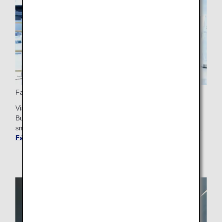
Fast Track-säkerhet
Vissa flygplatser erbjuder Fast Track-snabbincheckning för
Business Class passagerare, vilket gör säkerhetskontrollen
smidigare. Kontrollera flygplatsguiden för avreseflygplatsen.
Få flygplats- och stadsinformation
.