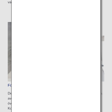
valt önskad flygresa och biljettpris.
Förbetalt extrabagage
Det här är en bekväm tjänst som gör att du kan betala extra
avgifter i förväg på ANA:s webbplats för bagage som
överskrider den tillåtna mängden incheckat bagage.
Kostnaden är USD 100-200 beroende på viktbegränsning