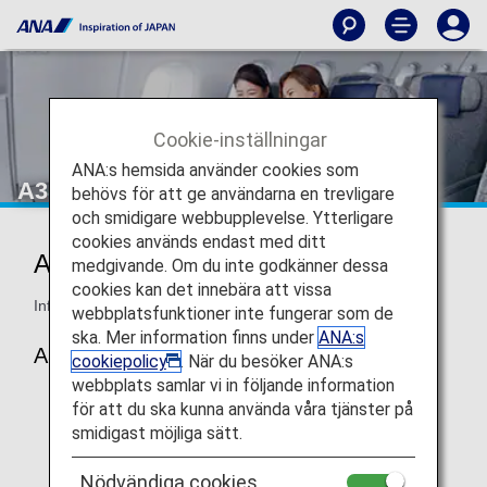
Cookie-inställningar
ANA:s hemsida använder cookies som
A380 - Ekonomiklass
behövs för att ge användarna en trevligare
och smidigare webbupplevelse. Ytterligare
cookies används endast med ditt
ANA Ekonomiklass
medgivande. Om du inte godkänner dessa
cookies kan det innebära att vissa
Information om ANA:s platser i Ekonomiklass på A380.
webbplatsfunktioner inte fungerar som de
ska. Mer information finns under
ANA:s
A380
cookiepolicy
. När du besöker ANA:s
webbplats samlar vi in följande information
för att du ska kunna använda våra tjänster på
smidigast möjliga sätt.
Nödvändiga cookies