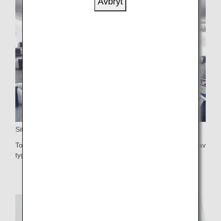
Avbryt
Sittplatser i Ekonomiklass
Totalt 383 säten i Ekonomiklass, tillgängliga i två nya typer av
tyg.