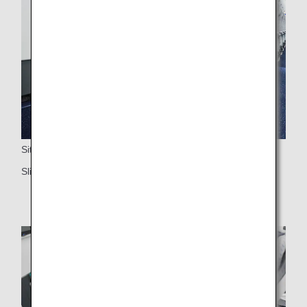
Sittplatser
Slimmade, lätta och toppmoderna säten