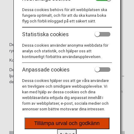
Dessa cookies behövs för att webbplatsen ska
fungera optimalt, och för att du ska kunna boka
flyg och förbli inloggad på ett säkert sätt.
Statistiska cookies
De här sätena använder det breda flygplanet för att få en
Dessa cookies använder anonyma webbdata för
rymlig sitthöjd på 32 tum (34 tum för ANA COUCHii).
analys och statistik, och hjälper oss att
kontinuerligt förbättra användarupplevelsen.
Koppla av i sätet med ett nackstöd justerbart i 6 lägen.
Anpassade cookies
Dessutom kan du se de senaste filmerna och
ljudprogrammen på den 13,3-tums personliga pekskärmen –
Dessa cookies hjälper oss att ge våra användare
den största i Ekonomiklass i hela världen.
en trevligare och smidigare webbupplevelse. Vi
* Specifikationer för flygplan och säten kan ändras utan
kan med hjälp av dessa cookies och dina
föregående meddelande.
webbläsardata erbjuda dig anpassat innehåll i
form av webbplatser, e-post, sociala medier och
* Exempelbilder.
annonser som bättre motsvarar dina intressen.
Tillämpa urval och godkänn