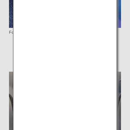
Fotstöd
* Inte tillgängligt på säten som inte har några säten
framför sig.