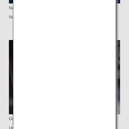
Nackstöd
Nackstöd justerbart i 6 lägen
Datoruttag
Universellt uttag för dator