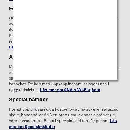
Förbetalt extrabagage
Det här är en bekväm tjänst som gör att du kan betala extra
avgifter i förväg på ANA:s webbplats för bagage som
överskrider den tillåtna mängden incheckat bagage.
Kostnaden är 150 EUR beroende på viktbegränsning och
resedestination. Ansök online när du har bokat din flygresa.
Läs mer om förbetalt extrabagage
.
ANA Wi-Fi-tjänst
Med vår internettjänst ombord kan du komma ut på internet,
använda e-post och hålla dig uppkopplad med din
smarttelefon, surfplatta eller andra enheter med trådlös
kapacitet. Ett kort med uppkopplingsanvisningar finns i
ryggstödsfickan.
Läs mer om ANA:s Wi-Fi-tjänst
.
Specialmåltider
För att uppfylla särskilda kostbehov av hälso- eller religiösa
skäl tillhandahåller ANA ett brett urval av specialmåltider till
våra passagerare. Beställ specialmåltid före flygresan.
Läs
mer om Specialmåltider
.