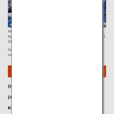
ANA COUCHii är det första soffsätet som erbjuds av ett
flygbolag i Japan. Sätet förvandlas till ett plant utrymme med
32-tums sitthöjd.
Soffsätet är tillgängligt mot en extra avgift och sängkläder
medföljer.
Läs mer om COUCHii
.
Se sittplatskarta för A380
Rekommenderade alternativ för
passagerare i Ekonomiklass
Keep My Fare