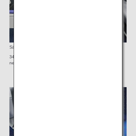
Sätets lutning
34 tum (cirka 86 cm) sitthöjd (32 tum för ANA COUCHii; se
nedan)