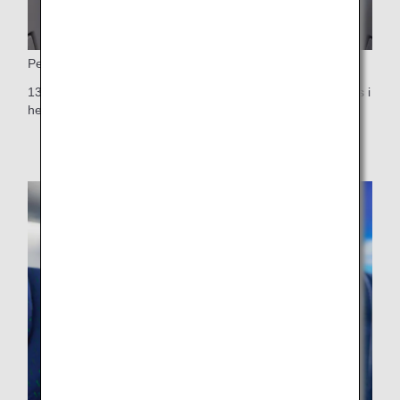
Personlig bildskärm
13,3-tums personlig pekskärm – den största i Ekonomiklass i
hela världen (10,1 tum i första sätesraden)