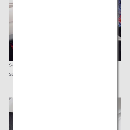
Sidobord
Stort sidobord