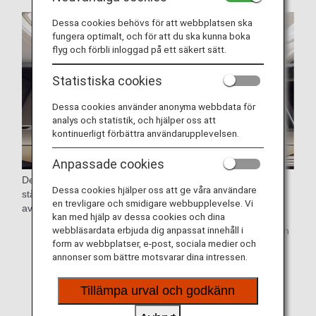
Dessa cookies behövs för att webbplatsen ska
fungera optimalt, och för att du ska kunna boka
flyg och förbli inloggad på ett säkert sätt.
Statistiska cookies
Dessa cookies använder anonyma webbdata för
analys och statistik, och hjälper oss att
kontinuerligt förbättra användarupplevelsen.
Anpassade cookies
De här breda sätena har alla en dörr direkt till gången, och
Dessa cookies hjälper oss att ge våra användare
står omväxlande framåt och bakåt för att ge högsta möjliga
en trevligare och smidigare webbupplevelse. Vi
avskildhet och bekvämlighet i Business Class.
kan med hjälp av dessa cookies och dina
webbläsardata erbjuda dig anpassat innehåll i
* Specifikationer för flygplan och säten kan ändras utan
form av webbplatser, e-post, sociala medier och
föregående meddelande.
annonser som bättre motsvarar dina intressen.
* Exempelbilder.
Tillämpa urval och godkänn