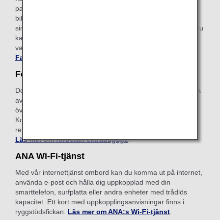
passagerare att behålla sina boknings- och
biljettprisuppgifter om de behöver mer tid för att bestämma
sina biljettköp (upp till 72 timmar innan biljetten utfärdas). Du
kan ansöka om tjänsten från betalningsskärmen när du har
valt önskad flygresa och biljettpris.
Läs mer om Keep My
Fare
.
Förbetalt extrabagage
Det här är en bekväm tjänst som gör att du kan betala extra
avgifter i förväg på ANA:s webbplats för bagage som
överskrider den tillåtna mängden incheckat bagage.
Kostnaden är 150 EUR beroende på viktbegränsning och
resedestination. Ansök online när du har bokat din flygresa.
Läs mer om förbetalt extrabagage
.
ANA Wi-Fi-tjänst
Med vår internettjänst ombord kan du komma ut på internet,
använda e-post och hålla dig uppkopplad med din
smarttelefon, surfplatta eller andra enheter med trådlös
kapacitet. Ett kort med uppkopplingsanvisningar finns i
ryggstödsfickan.
Läs mer om ANA:s Wi-Fi-tjänst
.