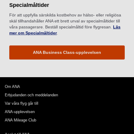
Specialmåltider
För att uppfylla särskilda kostbehov av hälso- eller religiösa
skäl tillhandahåller ANA ett brett urval av specialmåltider till
våra passagerare. Beställ specialmåltid före flygresan.
Läs
mer om Specialmåltider
.
ANA Business Class-upplevelsen
Om ANA
Erbjudanden och meddelanden
Var våra flyg går till
ANA-upplevelsen
ANA Mileage Club