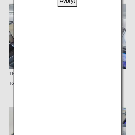
Avbryt
THE Room
Totalt 64 sittplatser i Business Class