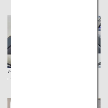
SKJUTDÖRR
Fristående säte med dörr