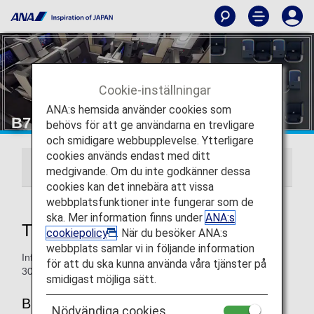
Cookie-inställningar
ANA:s hemsida använder cookies som
B777-300ER - Business Class
behövs för att ge användarna en trevligare
och smidigare webbupplevelse. Ytterligare
cookies används endast med ditt
THE Room
ANA BUSINESS STAGGERED
medgivande. Om du inte godkänner dessa
cookies kan det innebära att vissa
webbplatsfunktioner inte fungerar som de
ska. Mer information finns under
ANA:s
THE Room
cookiepolicy
. När du besöker ANA:s
webbplats samlar vi in följande information
Information om ANA:s sittplatser i Business Class på B777-
för att du ska kunna använda våra tjänster på
300ER.
smidigast möjliga sätt.
B777-300ER (nya 212 sittplatser)
Nödvändiga cookies