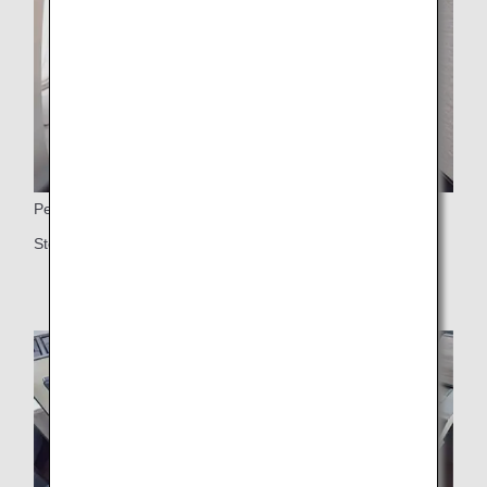
Personlig bildskärm
Stor 24-tums 4K-skärm