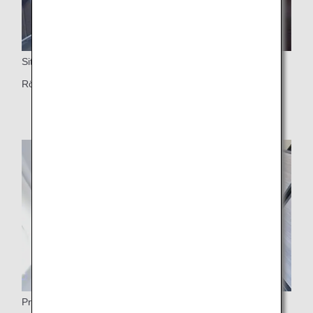
Sittplatspar
Rörlig skiljevägg mellan två säten
Privat utrymme