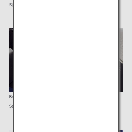
Självständigt sittplats med dörr för åtskiljdhet
Bord
Stort bord