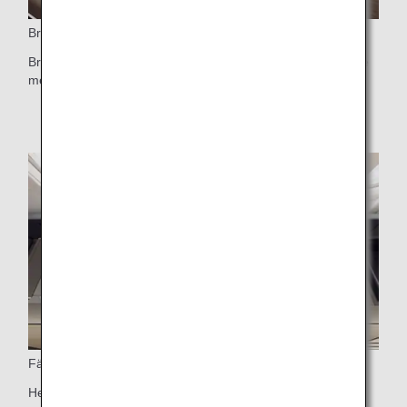
Brett säte
Brett säte komplett med kudde som tagits fram i samarbete
med Nishikawa för suverän bekvämlighet
Fällbart
Helt nedfällbara säte