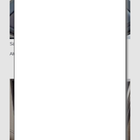
Säteskonfiguration
Alternativ framåt- och bakåtvänd säteskonfiguration