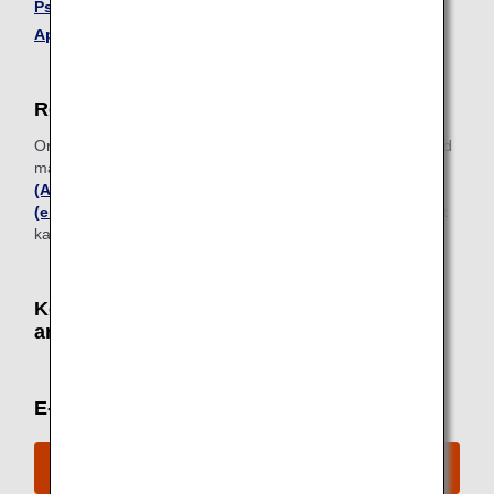
Psychiatric Service Dog/Emotional Support Dog
Application for Mexico
Resande på rutter till/från Hongkong
Om du reser till eller byter flyg i Hongkong med servicehund
måste du ansöka om specialtillstånd från
AFCD
(Agriculture, Fisheries and Conservation Department)
(endast på engelska)
i Hongkong innan du reser. Det
kan ta upp till två veckor från ansökan till godkännande.
Kontaktinformation för
anmälan/förfrågningar
E-postförfrågan
ANA Mileage Club-medlemmar