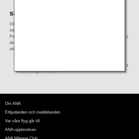
Sittplatsinställningar
Observera att av säkerhetsskäl är säten vid nödutgångar
inte tillgängliga för passagerare som behöver assistans.
Passagerare med servicehundar ombeds att kontakta ANA:s
disk för särskild assistans för att ordna sittplatser som i
största möjliga mån tillgodoser deras behov.
* Sittplatser kan komma att ändras utan föregående
meddelande på grund av flygplansändringar eller andra
oundvikliga orsaker.
Om ANA
Erbjudanden och meddelanden
Var våra flyg går till
ANA-upplevelsen
ANA Mileage Club