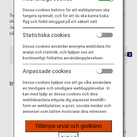
Dessa cookies behövs för att webbplatsen ska
Symbolerna Inrikesflyg i Japan eller Internationella flyg visar
fungera optimalt, och för att du ska kunna boka
skillnader i service för inrikesflyg och internationella flyg i
flyg och förbli inloggad på ett säkert sätt.
Japan. Innehåll som inte är markerat med en symbol gäller
både för inrikes- och internationella flyg i Japan.
Statistiska cookies
Dessa cookies använder anonyma webbdata för
analys och statistik, och hjälper oss att
Bokningar
Ombordstigning
Ankomst
Vanlig
kontinuerligt förbättra användarupplevelsen.
Anpassade cookies
Dessa cookies hjälper oss att ge våra användare
Information
en trevligare och smidigare webbupplevelse. Vi
kan med hjälp av dessa cookies och dina
Du måste alltid ha servicehunden i koppel, sele eller
webbläsardata erbjuda dig anpassat innehåll i
liknande.
form av webbplatser, e-post, sociala medier och
annonser som bättre motsvarar dina intressen.
En servicehund måste vara utbildad till att kunna utföra
specifikt arbete och ge stöd till en person med
Tillämpa urval och godkänn
funktionsnedsättning. Vår personal på
avgångsflygplatsen kan ställa flera frågor. Om vi till följd