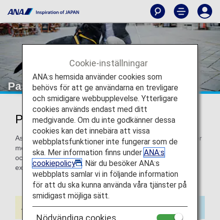
Cookie-inställningar
ANA:s hemsida använder cookies som
Passagerare med assistanshundar
behövs för att ge användarna en trevligare
och smidigare webbupplevelse. Ytterligare
cookies används endast med ditt
Passagerare med assistanshundar
medgivande. Om du inte godkänner dessa
cookies kan det innebära att vissa
Assistanshundar inklusive ledarhundar (hundar för personer
webbplatsfunktioner inte fungerar som de
med nedsatt syn), Hörselhundar
ska. Mer information finns under
ANA:s
och mobilitetassistanshundar kan tas med ombord utan
cookiepolicy
. När du besöker ANA:s
extra kostnad.
webbplats samlar vi in följande information
för att du ska kunna använda våra tjänster på
smidigast möjliga sätt.
Nödvändiga cookies