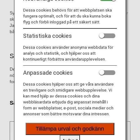
Dessa cookies behövs för att webbplatsen ska
Symbolerna Inrikesflyg i Japan eller Internationella flyg visar
fungera optimalt, och för att du ska kunna boka
skillnader i service för inrikesflyg och internationella flyg i
flyg och förbli inloggad på ett säkert sätt.
Japan. Innehåll som inte är markerat med en symbol gäller
både för inrikes- och internationella flyg i Japan.
Statistiska cookies
Dessa cookies använder anonyma webbdata för
analys och statistik, och hjälper oss att
Saker att tänka på
kontinuerligt förbättra användarupplevelsen.
Det finns inga problem med ombordstigning och det är inte
Anpassade cookies
nödvändigt att meddela oss i förväg eller skicka in ett
formulär för medicinsk information (MEDIF).
Dessa cookies hjälper oss att ge våra användare
en trevligare och smidigare webbupplevelse. Vi
kan med hjälp av dessa cookies och dina
webbläsardata erbjuda dig anpassat innehåll i
Säkerhetskontroller
form av webbplatser, e-post, sociala medier och
annonser som bättre motsvarar dina intressen.
Tillämpa urval och godkänn