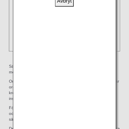
Avbryt
Säkerhetskontroller på flygplatser kan reagera på
metalldetektorer.
Om du har pacemaker, ICD eller ryggmärgsstimulator och är
orolig för enhetens känslighet, kan vi göra en
kroppsvisitering istället för den sedvanliga
inspektionsmetoden med en portalmetalldetektor.
Förklara kundens situation verbalt för säkerhetspersonalen
och visa bärbar dator och certifikat innan
säkerhetsinspektionen genomförs.
Dessutom kan kunder som har metallfästen som konstgjorda