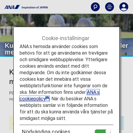
Cookie-inställningar
Kunder med inopererad pacemaker eller
ANA:s hemsida använder cookies som
metallimplantat
behövs för att ge användarna en trevligare
och smidigare webbupplevelse. Ytterligare
cookies används endast med ditt
Kunder med pacemakers eller
medgivande. Om du inte godkänner dessa
cookies kan det innebära att vissa
metallimplantat
webbplatsfunktioner inte fungerar som de
ska. Mer information finns under
ANA:s
På denna sida finns information om de saker som ska
cookiepolicy
. När du besöker ANA:s
noteras vid ombordstigning.
webbplats samlar vi in följande information
för att du ska kunna använda våra tjänster på
smidigast möjliga sätt.
Nödvändiga cookies