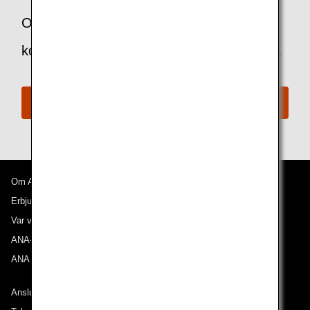
Om du har frågor eller funderingar kan du
kontakta ANA:s disk för funktionsnedsatta.
ANA:s disk för funktionsnedsatta
Om ANA
Erbjudanden och meddelanden
Var våra flyg går till
ANA-upplevelsen
ANA Mileage Club
Anslut till ANA