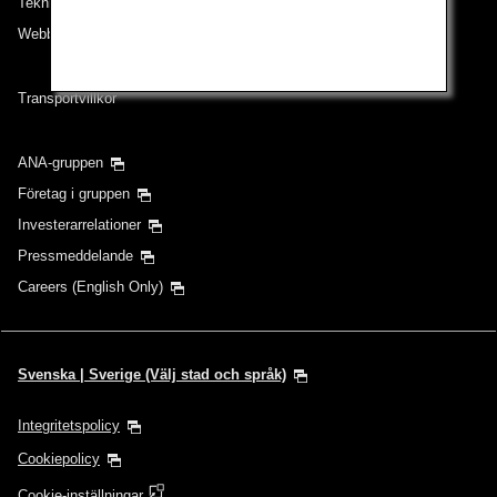
Teknisk hjälp (Tillgänglighet)
Webbplatskarta
Transportvillkor
ANA-gruppen
Företag i gruppen
Investerarrelationer
Pressmeddelande
Careers (English Only)
Svenska | Sverige (Välj stad och språk)
Integritetspolicy
Cookiepolicy
Cookie-inställningar