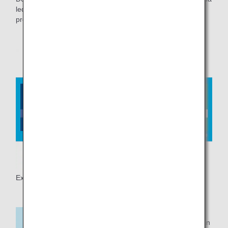
leder i kroppen lösa ut metalldetektorn, men det finns inga
problem ombord. Meddela säkerhetspersonalen i förväg.
Exempel på bärbar dator
Om du använder en
flygplats utanför Japan