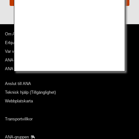
Om ANA
Erbjudanden och meddelanden
Var våra flyg går till
ANA-upplevelsen
ANA Mileage Club
Anslut till ANA
Teknisk hjälp (Tillgänglighet)
Webbplatskarta
Transportvillkor
ANA-gruppen