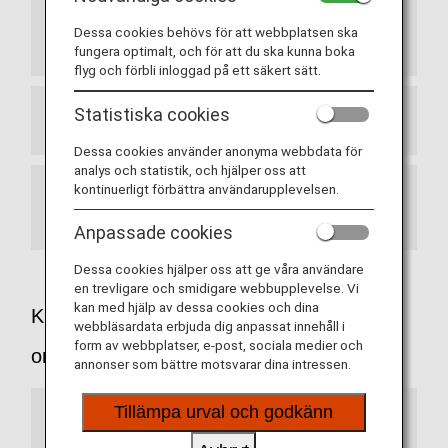
F: Jag kan inte gå långa sträckor på grund av
min ålder. Är det möjligt att låna rullstol på
Dessa cookies behövs för att webbplatsen ska
flygplatsen?
fungera optimalt, och för att du ska kunna boka
flyg och förbli inloggad på ett säkert sätt.
Statistiska cookies
F: Kan jag checka in min elektriska rullstol?
Dessa cookies använder anonyma webbdata för
analys och statistik, och hjälper oss att
kontinuerligt förbättra användarupplevelsen.
F: Kan jag ta med en käpp eller kryckor
ombord?
Anpassade cookies
Dessa cookies hjälper oss att ge våra användare
en trevligare och smidigare webbupplevelse. Vi
kan med hjälp av dessa cookies och dina
Kunder som tar med medicinsk utrustning
webbläsardata erbjuda dig anpassat innehåll i
form av webbplatser, e-post, sociala medier och
ombord
annonser som bättre motsvarar dina intressen.
Tillämpa urval och godkänn
F: Kan jag använda syretillförsel i kabinen?