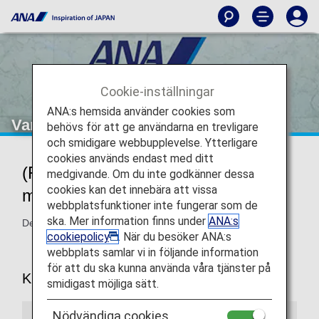
Cookie-inställningar
ANA:s hemsida använder cookies som
Vanligt förekommande frågor (F&S)
behövs för att ge användarna en trevligare
och smidigare webbupplevelse. Ytterligare
cookies används endast med ditt
(F&S) Vanliga frågor från kunder
medgivande. Om du inte godkänner dessa
cookies kan det innebära att vissa
med funktionshinder
webbplatsfunktioner inte fungerar som de
ska. Mer information finns under
ANA:s
Den här sidan ger svar på vanligt förekommande frågor.
cookiepolicy
. När du besöker ANA:s
webbplats samlar vi in följande information
för att du ska kunna använda våra tjänster på
Kunder med rörelsehinder
smidigast möjliga sätt.
Nödvändiga cookies