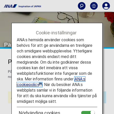
Cookie-inställningar
ANA:s hemsida använder cookies som
Passagerare med stomianordning
behövs för att ge användarna en trevligare
och smidigare webbupplevelse. Ytterligare
cookies används endast med ditt
Passagerare med stomianordning
medgivande. Om du inte godkänner dessa
cookies kan det innebära att vissa
På denna sida finns information om de saker som ska
webbplatsfunktioner inte fungerar som de
noteras vid ombordstigning.
ska. Mer information finns under
ANA:s
cookiepolicy
. När du besöker ANA:s
webbplats samlar vi in följande information
för att du ska kunna använda våra tjänster på
smidigast möjliga sätt.
Nödvändiga cookies