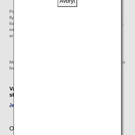
Avbryt
Passagerare med stomianordning kan gå ombord på ett
flygplan utan föregående meddelande. Saxar är emellertid
föremål med restriktioner och får inte transporteras ombord,
inte ens för medicinska ändamål. Förbered nödvändiga
artiklar i förskuret skick.
Alla knivar eller skärutrustning som är större än 6 cm
måste checkas in som bagage.
Mer information om tillgång till tillgänglig toalett på flygplatser
finns på webbplatsen för varje flygplats.
Vanliga frågor om kunder med
stomianordning
Jag har stomi, kan jag ta med en sax ombord?
Om du har frågor eller funderingar kan du