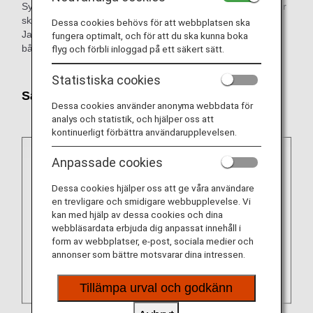
Symbolerna Inrikesflyg i Japan eller Internationella flyg visar
skillnader i service för inrikesflyg och internationella flyg i
Dessa cookies behövs för att webbplatsen ska
Japan. Innehåll som inte är markerat med en symbol gäller
fungera optimalt, och för att du ska kunna boka
både för inrikes- och internationella flyg i Japan.
flyg och förbli inloggad på ett säkert sätt.
Statistiska cookies
Saker att tänka på vid ombordstigning
Dessa cookies använder anonyma webbdata för
analys och statistik, och hjälper oss att
kontinuerligt förbättra användarupplevelsen.
Anpassade cookies
Dessa cookies hjälper oss att ge våra användare
en trevligare och smidigare webbupplevelse. Vi
kan med hjälp av dessa cookies och dina
webbläsardata erbjuda dig anpassat innehåll i
form av webbplatser, e-post, sociala medier och
annonser som bättre motsvarar dina intressen.
Tillämpa urval och godkänn