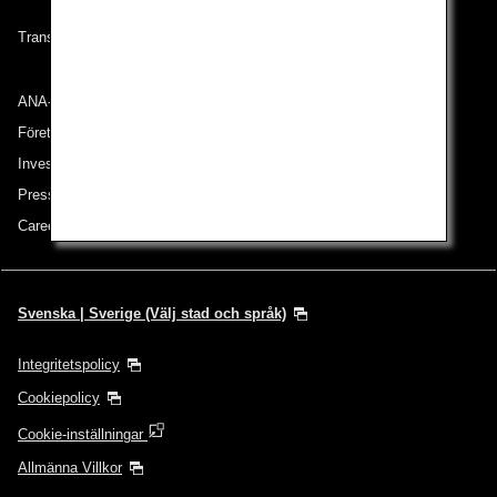
Transportvillkor
ANA-gruppen
Företag i gruppen
Investerarrelationer
Pressmeddelande
Careers (English Only)
Svenska | Sverige (Välj stad och språk)
Integritetspolicy
Cookiepolicy
Cookie-inställningar
Allmänna Villkor