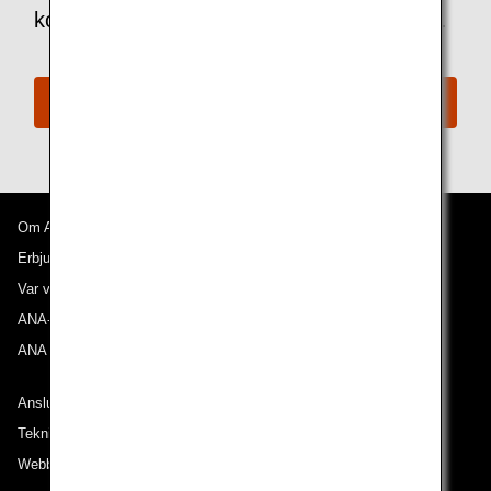
kontakta ANA:s disk för funktionsnedsatta.
ANA:s disk för funktionsnedsatta
Om ANA
Erbjudanden och meddelanden
Var våra flyg går till
ANA-upplevelsen
ANA Mileage Club
Anslut till ANA
Teknisk hjälp (Tillgänglighet)
Webbplatskarta