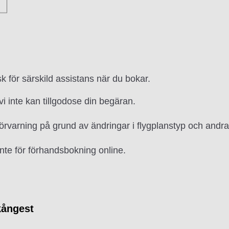
sk för särskild assistans när du bokar.
i inte kan tillgodose din begäran.
 förvarning på grund av ändringar i flygplanstyp och andra
 inte för förhandsbokning online.
kångest