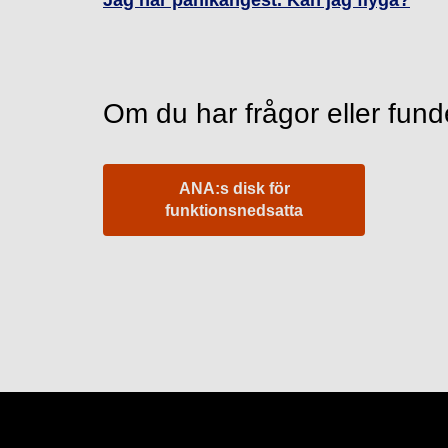
Jag har panikångest. Kan jag flyga?
Om du har frågor eller fund
ANA:s disk för
funktionsnedsatta