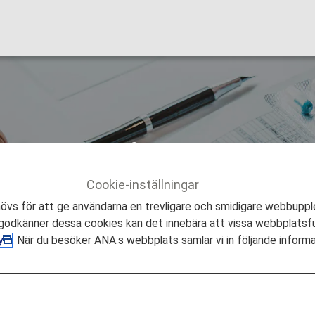
d panikångest
Cookie-inställningar
STANS
Kunder med medicinska krav
Passagerare med
s för att ge användarna en trevligare och smidigare webbupple
odkänner dessa cookies kan det innebära att vissa webbplatsfu
y
. När du besöker ANA:s webbplats samlar vi in följande inform
ikångest