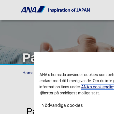
Passagerare me
Home
Reseinformation
SÄRSKILD ASSI
ANA:s hemsida använder cookies som behöv
endast med ditt medgivande. Om du inte g
information finns under
ANA:s cookiepolic
tjänster på smidigast möjliga sätt.
Nödvändiga cookies
Passagerare med pan