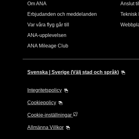
Om ANA
Anslut t
Erbjudanden och meddelanden
Teknisk 
Var våra flyg går till
Webbpla
ANA-upplevelsen
ANA Mileage Club
Svenska | Sverige (Välj stad och språk)
Integritetspolicy
Cookiepolicy
Cookie-inställningar
Allmänna Villkor