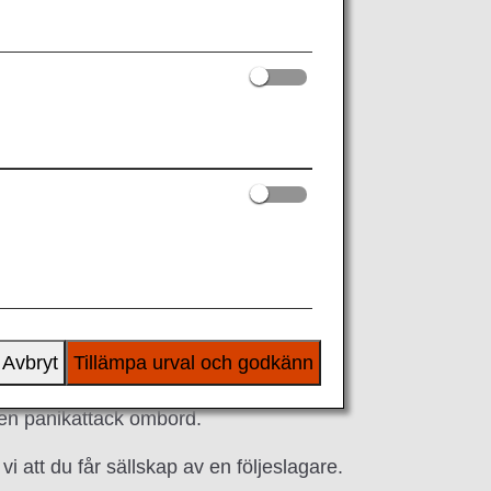
hjälp.
och vad som ska göras om du får en
Avbryt
Tillämpa urval och godkänn
r en panikattack ombord.
 att du får sällskap av en följeslagare.