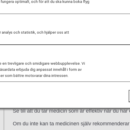
ungera optimalt, och för att du ska kunna boka flyg
p.
alys och statistik, och hjälper oss att
rom ombord på ett flygplan
e en trevligare och smidigare webbupplevelse. Vi
sardata erbjuda dig anpassat innehåll i form av
er som bättre motsvarar dina intressen.
Informera oss om ditt tillstånd eller om du behöver 
Rådgör med din läkare om du är i stånd att resa 
panikattack ombord.
Se till att du tar medicin som är effektiv när du ha
Om du inte kan ta medicinen själv rekommenderar vi