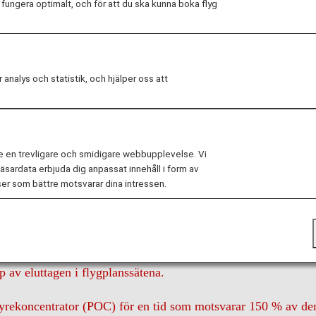
ungera optimalt, och för att du ska kunna boka flyg
Ombord
Ankomst
Vanliga frågor och kon
alys och statistik, och hjälper oss att
e en trevligare och smidigare webbupplevelse. Vi
sardata erbjuda dig anpassat innehåll i form av
er som bättre motsvarar dina intressen.
ena eftersom de uttagen inte ger ett stabilt elflöde.
p av eluttagen i flygplanssätena.
ra syrekoncentrator (POC) för en tid som motsvarar 150 % av de