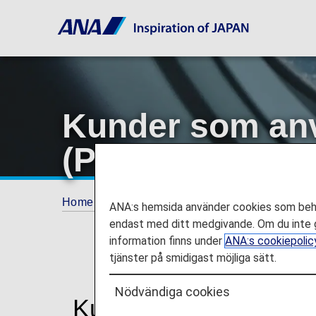
Kunder som anv
(POC)
Home
Reseinformation
SÄRSKILD ASSI
ANA:s hemsida använder cookies som behöv
endast med ditt medgivande. Om du inte g
information finns under
ANA:s cookiepolic
tjänster på smidigast möjliga sätt.
Nödvändiga cookies
Kunder som använder