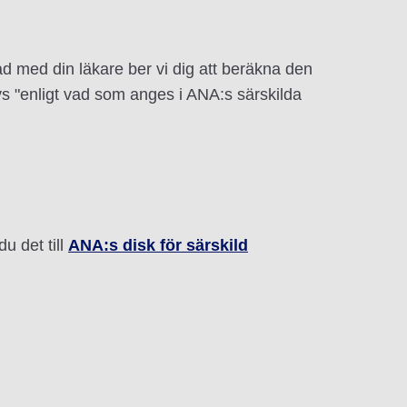
åd med din läkare ber vi dig att beräkna den
s "enligt vad som anges i ANA:s särskilda
du det till
ANA:s disk för särskild