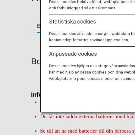
Dessa cookies behövs för att webbplatsen ska f
och förbli inloggad på ett säkert sätt.
Statistiska cookies
Bokningar
Ombordstigning
Dessa cookies använder anonyma webbdata för an
kontinuerligt förbättra användarupplevelsen.
Anpassade cookies
Bokningar
Dessa cookies hjälper oss att ge våra användar
kan med hjälp av dessa cookies och dina webblä
webbplatser, e-post, sociala medier och annons
Information
Du får inte använda eluttagen i flygplanssät
Du får inte ladda externa batterier med hjäl
Se till att ha med batterier till din bärba