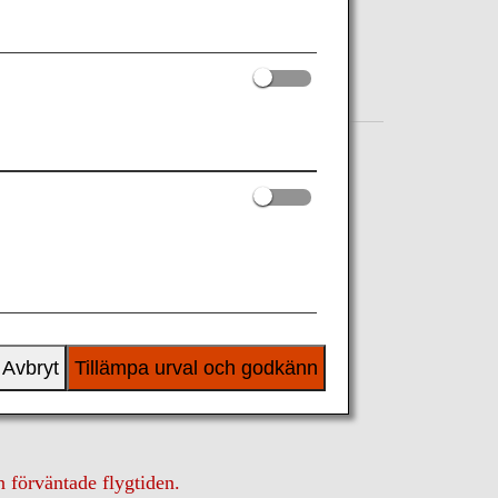
takt
Avbryt
Tillämpa urval och godkänn
n förväntade flygtiden.