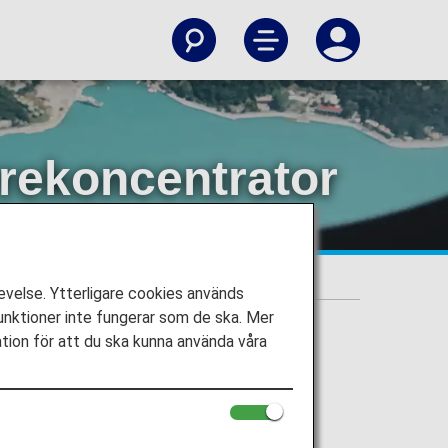
rekoncentrator
der en bärbar syrekoncentrator (POC)
velse. Ytterligare cookies används
nktioner inte fungerar som de ska. Mer
ation för att du ska kunna använda våra
r (POC)