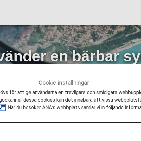
änder en bärbar sy
Cookie-inställningar
STANS
Kunder med medicinska krav
Kunder som använ
s för att ge användarna en trevligare och smidigare webbupple
odkänner dessa cookies kan det innebära att vissa webbplatsfu
y
. När du besöker ANA:s webbplats samlar vi in följande inform
 en bärbar syrekoncentrato