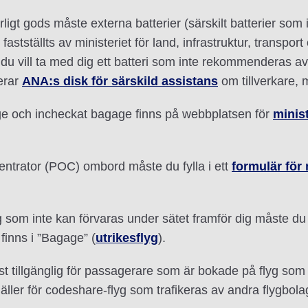
rligt gods måste externa batterier (särskilt batterier so
astställts av ministeriet för land, infrastruktur, transport
u vill ta med dig ett batteri som inte rekommenderas av
erar
ANA:s disk för särskild assistans
om tillverkare, 
ge och incheckat bagage finns på webbplatsen för
minist
ntrator (POC) ombord måste du fylla i ett
formulär för
om inte kan förvaras under sätet framför dig måste du köpa 
finns i ”Bagage” (
utrikesflyg
).
ast tillgänglig för passagerare som är bokade på flyg so
gäller för codeshare-flyg som trafikeras av andra flygbo