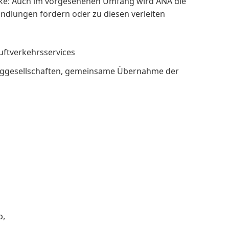
cke: Auch im vorgesehenen Umfang wird ANA die
dlungen fördern oder zu diesen verleiten
Luftverkehrsservices
Fluggesellschaften, gemeinsame Übernahme der
p,