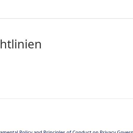
htlinien
damental Policy and Principles of Conduct on Privacy Gover