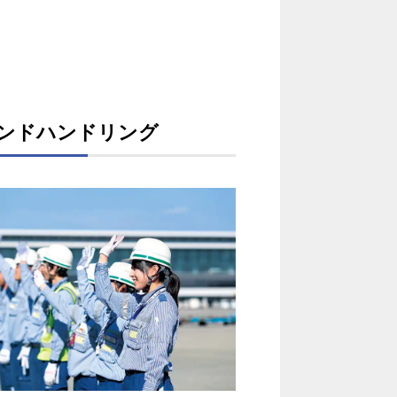
ウ
ィ
ン
ド
ンドハンドリング
ウ
で
開
く。
外
部
サ
イ
ト
の