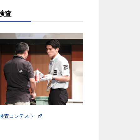
検査
検査コンテスト
新
し
い