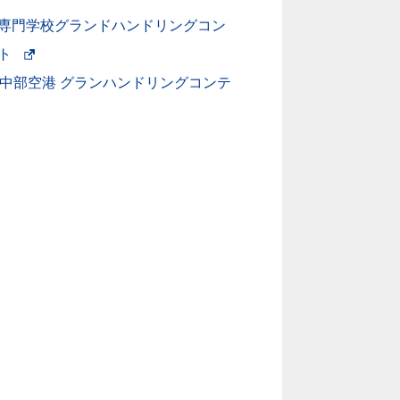
場
専門学校グランドハンドリングコン
合
ト
新
は
A中部空港 グランハンドリングコンテ
し
ア
い
ク
ウ
セ
ィ
シ
ン
ビ
ド
リ
ウ
テ
で
ィ
開
ガ
く。
イ
外
ド
部