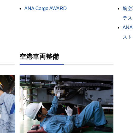
航空
ANA Cargo AWARD
テス
AN
スト
空港車両整備