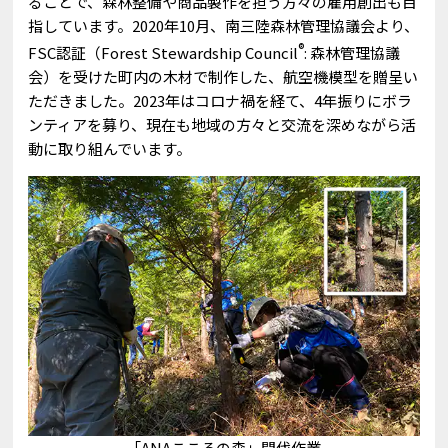
ることで、森林整備や商品製作を担う方々の雇用創出も目
指しています。2020年10月、南三陸森林管理協議会より、
®
FSC認証（Forest Stewardship Council
: 森林管理協議
会）を受けた町内の木材で制作した、航空機模型を贈呈い
ただきました。2023年はコロナ禍を経て、4年振りにボラ
ンティアを募り、現在も地域の方々と交流を深めながら活
動に取り組んでいます。
「ANAこころの森」間伐作業