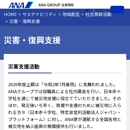
JP
EN
HOME
サステナビリティ
地域創生
社会貢献活動
メ
災害・復興支援
ニ
ュ
ー
災害・復興支援
災害支援活動
2020年度上期は「令和2年7月豪雨」に見舞われました。
ANAグループでは役職員による社内募金を行い、日本赤十
字社を通じて被災地支援に役立てていただきました。その
ほか、発災後いち早く、救援や支援のために被災地に入ら
れる方々（日本赤十字社、特定非営利活動法人ジャパン・
プラットフォーム）に対し、ANA便が運航する全国各地と
被災地を結ぶ座席の無償提供も行いました。