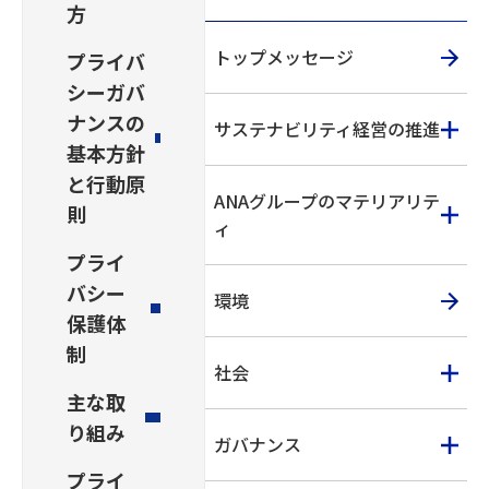
方
トップメッセージ
プライバ
シーガバ
ナンスの
サステナビリティ経営の推進
基本方針
と行動原
ANAグループのマテリアリテ
則
ィ
プライ
バシー
環境
保護体
制
社会
主な取
り組み
ガバナンス
プライ