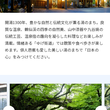
旅のお役立ち情報
ANA サービス
開湯1300年、豊かな自然と伝統文化が薫る湯のまち。良
質な温泉、鶴仙渓の四季の自然美、山中漆器や九谷焼の
伝統工芸、温泉宿の趣向を凝らした料理などお楽しみが
閉じる
満載。情緒ある「ゆげ街道」では散策や食べ歩きが楽し
めます。俳人芭蕉も愛した美しい湯のまちで「日本の
心」をみつけてください。