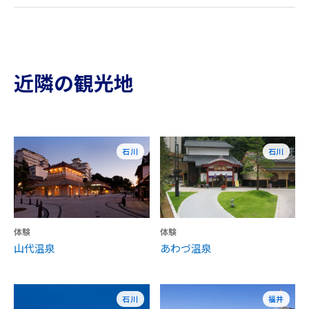
近隣の観光地
石川
石川
体験
体験
山代温泉
あわづ温泉
石川
福井