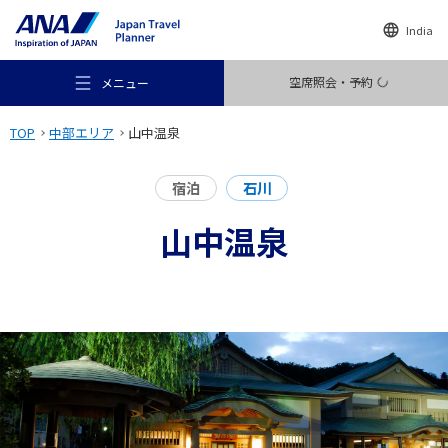
India
空席照会・予約
メニュー
TOP
中部エリア
山中温泉
宿泊
石川
山中温泉
おすすめの旅
旅のアイデア
行き先