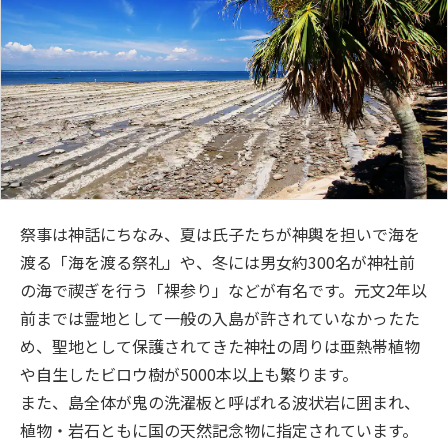
祭事は神話にちなみ、夏は氏子たちが神輿を担いで海を
渡る「海を渡る祭礼」や、冬には男女約300名が神社前
の海で禊ぎを行う「裸参り」などが有名です。元文2年以
前までは霊地として一般の入島が許されていなかったた
め、聖地として保護されてきた神社の周りは亜熱帯植物
や自生したビロウ樹が5000本以上も繁ります。
また、島全体が鬼の洗濯板と呼ばれる波状岩に囲まれ、
植物・岩石ともに国の天然記念物に指定されています。