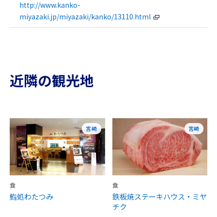
http://www.kanko-
miyazaki.jp/miyazaki/kanko/13110.html
近隣の観光地
宮崎
宮崎
食
食
鮨処わたつみ
鉄板焼ステーキハウス・ミヤ
チク