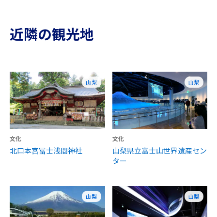
近隣の観光地
山梨
山梨
文化
文化
北口本宮冨士浅間神社
山梨県立富士山世界遺産セン
ター
山梨
山梨