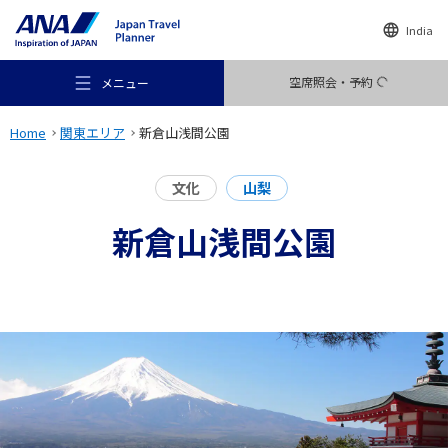
India
空席照会・予約
メニュー
Home
関東エリア
新倉山浅間公園
文化
山梨
新倉山浅間公園
おすすめの旅
旅のアイデア
行き先