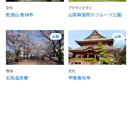
文化
アクティビティ
乾徳山 恵林寺
山梨県笛吹川フルーツ公園
山梨
山梨
宿泊
文化
石和温泉郷
甲斐善光寺