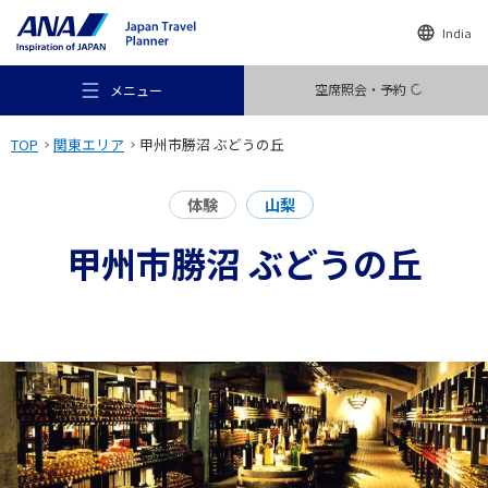
India
空席照会・予約
メニュー
TOP
関東エリア
甲州市勝沼 ぶどうの丘
体験
山梨
甲州市勝沼 ぶどうの丘
おすすめの旅
旅のアイデア
行き先