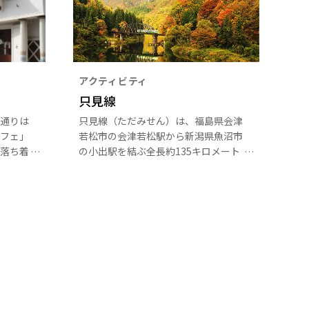
アクティビティ
只見線
通りは
只見線（ただみせん）は、福島県会津
フェ」
若松市の会津若松駅から新潟県魚沼市
落ち着
の小出駅を結ぶ全長約135キロメート
日町通
ルの路線です。その魅力は、何と言っ
華街と
ても四季折々の美しい風景と橋梁や列
史深い
車が作り出す絶景です。春夏秋冬それ
ながら
ぞれの季節で全く違った景色に出会え
感じら
る、世界中の写真好き垂涎のローカル
観光客
線です。
。