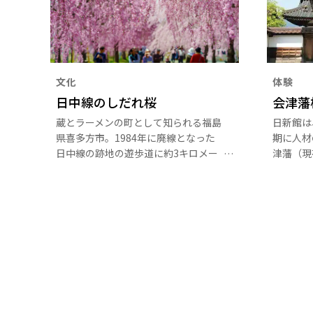
文化
体験
日中線のしだれ桜
会津藩
蔵とラーメンの町として知られる福島
日新館は
県喜多方市。1984年に廃線となった
期に人材
日中線の跡地の遊歩道に約3キロメー
津藩（現
トルに渡り1,000本のしだれ桜が咲き
士の子弟
誇ります。
に励み心
26,0
や天文台
る水練水
な人材を
元した現
建築や当
す。弓道
会津の縁