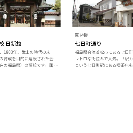
買い物
校 日新館
七日町通り
、1803年、武士の時代の末
福島県会津若松市にある七日町
の育成を目的に建設された会
レトロな街並みで人気。「駅カ
在の福島県）の藩校です。藩
という七日町駅にある喫茶店も
は10歳で入学して学問や武道
いた雰囲気でおすすめです。七
身の鍛錬に努めました。約
りは、かつては会津地方一の繁
00平方メートルの敷地に、武道場
してにぎわいを見せました。歴
、日本最古のプールといわれ
お寺や美味しい和菓子店など昔
馬池などがあり、多くの優秀
の蔵が立ち並び、大正ロマンを
輩出。当時の施設を忠実に復
れる通りとして、現在は多くの
在の日新館では、壮大な江戸
から人気の場所になっています
時の学習の様子を観覧できま
や座禅などの武士道体験や、
起物「赤べこ」などの絵付け