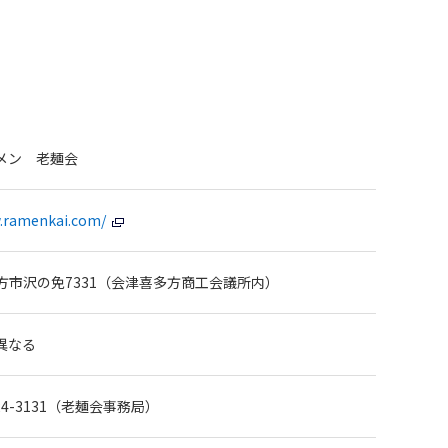
メン 老麺会
w.ramenkai.com/
方市沢の免7331（会津喜多方商工会議所内）
異なる
1-24-3131（老麺会事務局）