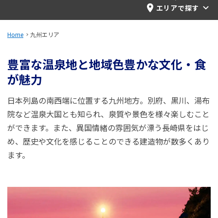
旅のお役立ち情報
エリアで探す
ANA サービス
Home
九州エリア
豊富な温泉地と地域色豊かな文化・食
が魅力
閉じる
日本列島の南西端に位置する九州地方。別府、黒川、湯布
院など温泉大国とも知られ、泉質や景色を様々楽しむこと
ができます。また、異国情緒の雰囲気が漂う長崎県をはじ
め、歴史や文化を感じることのできる建造物が数多くあり
ます。