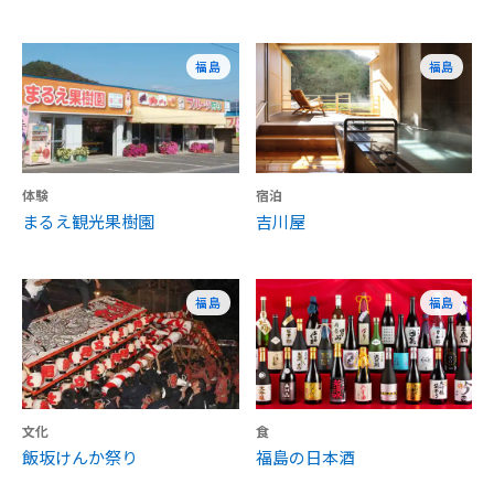
福島
福島
体験
宿泊
まるえ観光果樹園
吉川屋
福島
福島
文化
食
飯坂けんか祭り
福島の日本酒