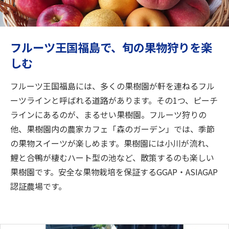
旅のお役立ち情報
ANA サービス
フルーツ王国福島で、旬の果物狩りを楽
しむ
閉じる
フルーツ王国福島には、多くの果樹園が軒を連ねるフル
ーツラインと呼ばれる道路があります。その1つ、ピーチ
ラインにあるのが、まるせい果樹園。フルーツ狩りの
他、果樹園内の農家カフェ「森のガーデン」では、季節
の果物スイーツが楽しめます。果樹園には小川が流れ、
鯉と合鴨が棲むハート型の池など、散策するのも楽しい
果樹園です。安全な果物栽培を保証するGGAP・ASIAGAP
認証農場です。