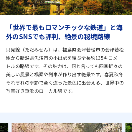
旅のお役立ち情報
ANA サービス
「世界で最もロマンチックな鉄道」と海
外のSNSでも評判、絶景の秘境路線
閉じる
只見線（ただみせん）は、福島県会津若松市の会津若松
駅から新潟県魚沼市の小出駅を結ぶ全長約135キロメー
トルの路線です。その魅力は、何と言っても四季折々の
美しい風景と橋梁や列車が作り出す絶景です。春夏秋冬
それぞれの季節で全く違った景色に出会える、世界中の
写真好き垂涎のローカル線です。