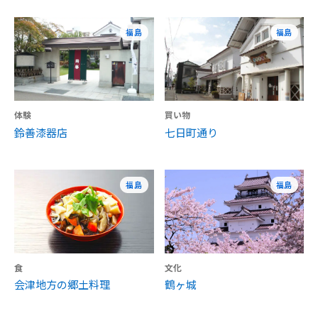
福島
福島
体験
買い物
鈴善漆器店
七日町通り
福島
福島
食
文化
会津地方の郷土料理
鶴ヶ城