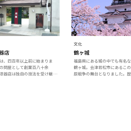
文化
器店
鶴ヶ城
は、四百年以上前に始まりま
福島県にある城の中でも有名な
の問屋として創業百八十余
鶴ヶ城。会津若松市にあるこの
漆器店は独自の技法を受け継
辰戦争の舞台となりました。歴
ちの手で、堅固で美しく使い
じることができる鶴ヶ城は、ラ
津漆器をつくり続けていま
ップされた姿も人気。陰影が豊
はもちろんのこと、桜や紅葉の
は鶴ヶ城公園内が光に彩られま
クセスには周遊バスが使えるの
です。今から約630年前の15
に造られた会津若松のシンボル
るこの城は、1868年、武士と