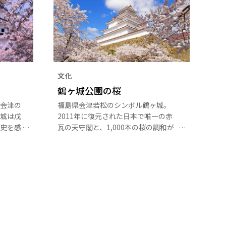
文化
鶴ヶ城公園の桜
会津の
福島県会津若松のシンボル鶴ヶ城。
城は戊
2011年に復元された日本で唯一の赤
史を感
瓦の天守閣と、1,000本の桜の調和が
イトア
見事です。
かな城
時期に
す。ア
で便利
世紀前半
といえ
明治政