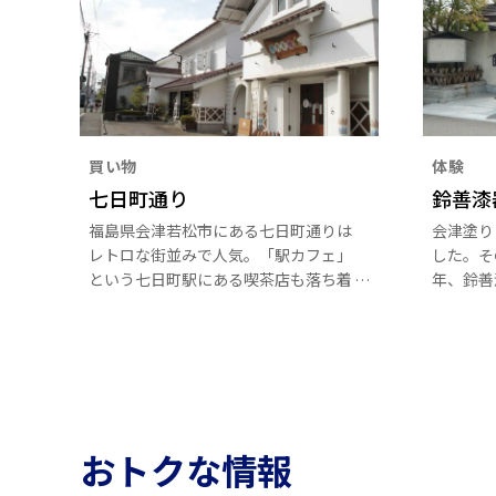
買い物
体験
七日町通り
鈴善漆
福島県会津若松市にある七日町通りは
会津塗り
レトロな街並みで人気。「駅カフェ」
した。そ
という七日町駅にある喫茶店も落ち着
年、鈴善
いた雰囲気でおすすめです。七日町通
ぐ職人た
りは、かつては会津地方一の繁華街と
やすい会
してにぎわいを見せました。歴史深い
す。
お寺や美味しい和菓子店など昔ながら
の蔵が立ち並び、大正ロマンを感じら
れる通りとして、現在は多くの観光客
から人気の場所になっています。
おトクな情報