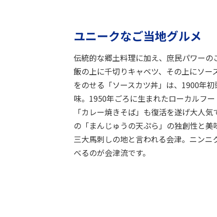
ユニークなご当地グルメ
伝統的な郷土料理に加え、庶民パワーの
飯の上に千切りキャベツ、その上にソー
をのせる「ソースカツ丼」は、1900年
味。1950年ごろに生まれたローカルフ
「カレー焼きそば」も復活を遂げ大人気
の「まんじゅうの天ぷら」の独創性と美
三大馬刺しの地と言われる会津。ニンニ
べるのが会津流です。