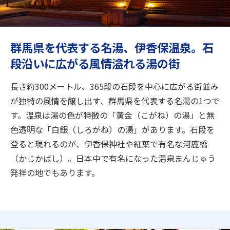
旅のお役立ち情報
ANA サービス
群馬県を代表する名湯、伊香保温泉。石
段沿いに広がる風情溢れる湯の街
閉じる
長さ約300メートル、365段の石段を中心に広がる街並み
が独特の風情を醸し出す、群馬県を代表する名湯の1つで
す。温泉は湯の色が特徴の「黄金（こがね）の湯」と無
色透明な「白銀（しろがね）の湯」があります。石段を
登ると現れるのが、伊香保神社や紅葉で有名な河鹿橋
（かじかばし）。日本中で有名になった温泉まんじゅう
発祥の地でもあります。