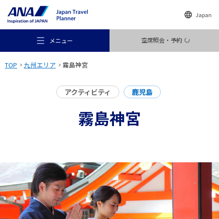
Japan
空席照会・予約
メニュー
TOP
九州エリア
霧島神宮
アクティビティ
鹿児島
霧島神宮
おすすめの旅
旅のアイデア
行き先