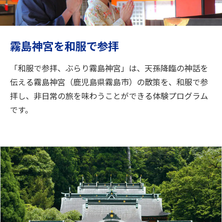
旅のお役立ち情報
ANA サービス
霧島神宮を和服で参拝
「和服で参拝、ぶらり霧島神宮」は、天孫降臨の神話を
閉じる
伝える霧島神宮（鹿児島県霧島市）の散策を、和服で参
拝し、非日常の旅を味わうことができる体験プログラム
です。