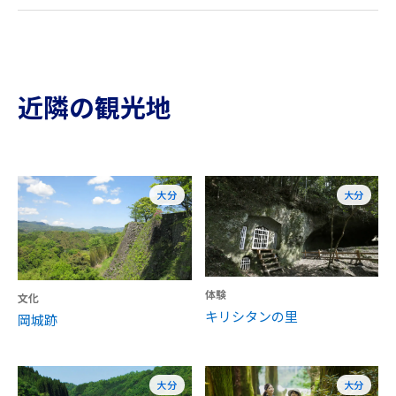
近隣の観光地
大分
大分
体験
文化
キリシタンの里
岡城跡
大分
大分