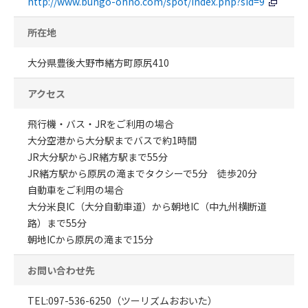
http://www.bungo-ohno.com/spot/index.php?sid=9
所在地
大分県豊後大野市緒方町原尻410
アクセス
飛行機・バス・JRをご利用の場合
大分空港から大分駅までバスで約1時間
JR大分駅からJR緒方駅まで55分
JR緒方駅から原尻の滝までタクシーで5分 徒歩20分
自動車をご利用の場合
大分米良IC（大分自動車道）から朝地IC（中九州横断道
路）まで55分
朝地ICから原尻の滝まで15分
お問い合わせ先
TEL:097-536-6250（ツーリズムおおいた）