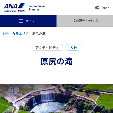
Japan
空席照会・予約
メニュー
TOP
九州エリア
原尻の滝
アクティビティ
大分
原尻の滝
おすすめの旅
旅のアイデア
行き先