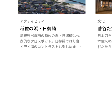
アクティビティ
文化
稲佐の浜・日御碕
菅谷た
島根県出雲市の稲佐の浜・日御碕は代
日本刀を
表的な夕日スポット。日御碕では灯台
本古来の
と空と海のコントラストも楽しめま
谷たたら
す。島根半島西端の海岸線は、「日が
当時の製
沈む聖地出雲」として平成29年4月に
の住居な
日本遺産に認定されました。 出雲神
そこを訪
話の舞台にもなっており、そこから見
馳せてみ
る夕日は絶景です。