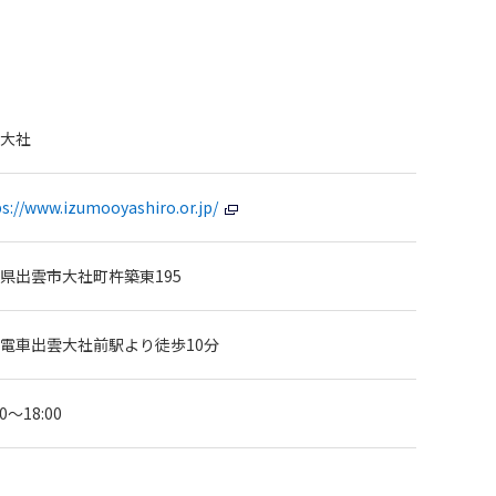
大社
ps://www.izumooyashiro.or.jp/
県出雲市大社町杵築東195
電車出雲大社前駅より徒歩10分
00～18:00