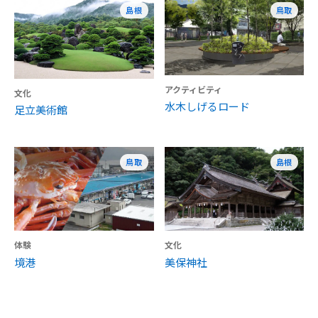
島根
鳥取
アクティビティ
文化
水木しげるロード
足立美術館
鳥取
島根
体験
文化
境港
美保神社