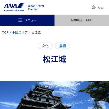
Japan
空席照会・予約
メニュー
TOP
中国エリア
松江城
文化
島根
松江城
おすすめの旅
旅のアイデア
行き先