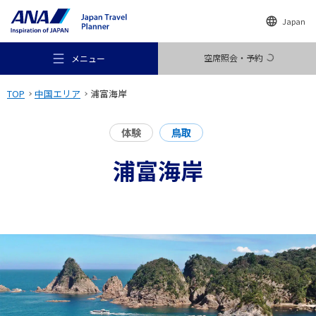
Japan
空席照会・予約
メニュー
TOP
中国エリア
浦富海岸
体験
鳥取
浦富海岸
おすすめの旅
旅のアイデア
行き先