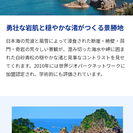
旅のお役立ち情報
ANA サービス
勇壮な岩肌と穏やかな渚がつくる景勝地
日本海の荒波と風雪によって浸食された断崖・絶壁・洞
閉じる
門・奇岩の荒々しい景観が、澄み切った海水や岬に囲ま
れた白砂青松の穏やかな渚と見事なコントラストを見せ
てくれます。2010年には世界ジオパークネットワークに
加盟認定され、学術的にも評価されています。