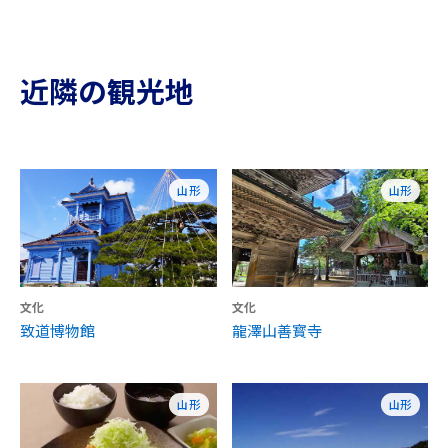
近隣の観光地
山形
山形
文化
文化
致道博物館
龍澤山善寳寺
山形
山形