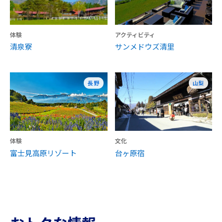
体験
アクティビティ
清泉寮
サンメドウズ清里
長野
山梨
体験
文化
富士見高原リゾート
台ヶ原宿