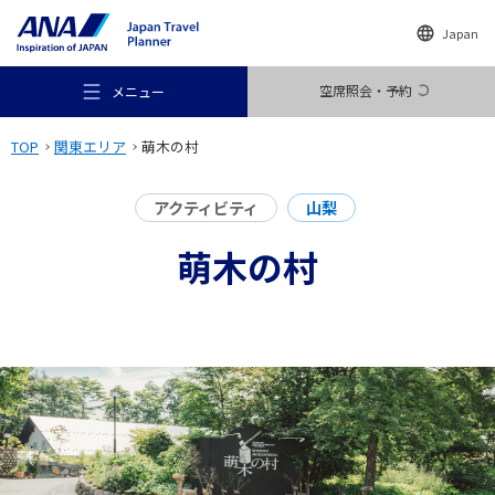
Japan
空席照会・予約
メニュー
TOP
関東エリア
萌木の村
アクティビティ
山梨
萌木の村
おすすめの旅
旅のアイデア
行き先