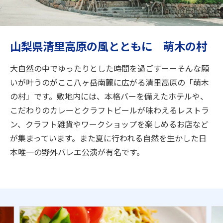
旅のお役立ち情報
ANA サービス
山梨県清里高原の風とともに 萌木の村
大自然の中でゆったりとした時間を過ごすーーそんな願
閉じる
いが叶うのがここ八ヶ岳南麓に広がる清里高原の「萌木
の村」です。敷地内には、本格バーを備えたホテルや、
こだわりのカレーとクラフトビールが味わえるレストラ
ン、クラフト雑貨やワークショップを楽しめるお店など
が集まっています。また夏に行われる自然を生かした日
本唯一の野外バレエ公演が有名です。