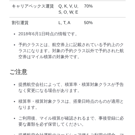
キャリアペックス運賃
Q, K, V, U,
70%
S, O, W, E
割引運賃
L, T, A
50%
2018年6月1日時点の情報です。
予約クラスとは、航空券上に記載されている予約上のク
ラスになります。対象の予約クラス以外で予約された航
空券はマイル積算の対象外です。
ご注意
提携航空会社によって、積算率・積算対象クラスが予告
なく変更になる場合があります。
積算率・積算対象クラスは、搭乗日時点のものが適用と
なります。
ご利用後、マイル積算が確認されるまで、事後登録に必
要な書類を必ず保管してください。
提携航空会社運航のコードシェア便をご利用の場合、マ