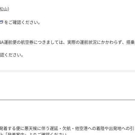
松山）
をご確認ください。
ANA運航便の航空券につきましては、実際の運航状況にかかわらず、搭
確認ください。
発着する便に悪天候に伴う遅延・欠航・他空港への着陸や出発地への引
上「発着案内」よりご確認ください。