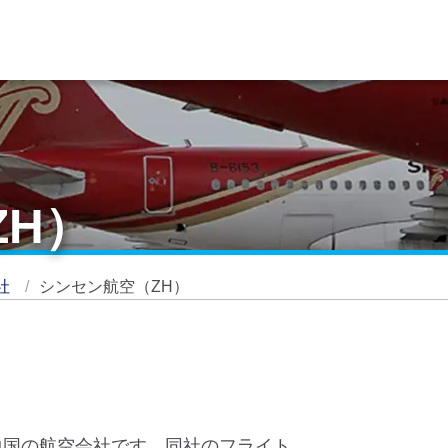
ZH）
社
シンセン航空（ZH）
た中国の航空会社です。同社のフライト