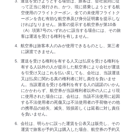
運送を受けようとする場合は、旅客は、会社規則に従
って正当に発行され、かつ、現に搭乗しようとする航
空便用のフライトクーポン、全ての未使用フライトク
ーポンを含む有効な航空券及び身分証明書を提示しな
ければなりません。旅客の提示する航空券が第10条
（A）項第7号のいずれかに該当する場合には、その旅
客は運送を受ける権利を有しません。
航空券は旅客本人のみが使用できるものとし、第三者
に譲渡できません。
運送を受ける権利を有する人又は払戻を受ける権利を
有する人以外の人が提示した航空券により会社が運送
を引受け又はこれを払い戻しても、会社は、当該運送
又は払戻に関わる真の権利者に対し責任を負いませ
ん。当該運送を受ける権利を有する人の認諾のいかん
にかかわらず、航空券が当該権利者以外の人により現
に使用された場合には、会社は、当該不法使用に起因
する不法使用者の死傷又は不法使用者の手荷物その他
の携帯品の紛失、滅失、毀損若しくは延着に対し責任
を負いません。
会社は、明らかに誤った運賃を公表又は販売し、その
運賃で旅客が予約又は購入した場合、航空券の予約又