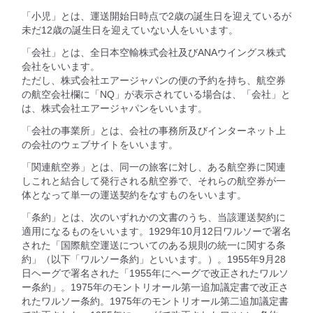
「小児」とは、運送開始日時点で2歳の誕生日を迎えているが
未だ12歳の誕生日を迎えていない人をいいます。
「会社」とは、全日本空輸株式会社及びANAウイングス株式
会社をいいます。
ただし、株式会社エアージャパンの便の予約を持ち、航空券
の航空会社欄に「NQ」が表示されている場合は、「会社」と
は、株式会社エアージャパンをいいます。
「会社の事業所」とは、会社の事務所及びインターネット上
の会社のウェブサイトをいいます。
「関連航空券」とは、同一の旅客に対し、ある航空券に関連
しこれと結合して発行される航空券で、それらの航空券が一
体となって単一の運送契約をなすものをいいます。
「条約」とは、次のいずれかの文書のうち、当該運送契約に
適用になるものをいいます。1929年10月12日ワルソーで署名
された「国際航空運送についてのある規則の統一に関する条
約」（以下「ワルソー条約」といいます。）。1955年9月28
日ヘーグで署名された「1955年にヘーグで改正されたワルソ
ー条約」。1975年のモントリオール第一追加議定書で改正さ
れたワルソー条約。1975年のモントリオール第二追加議定書