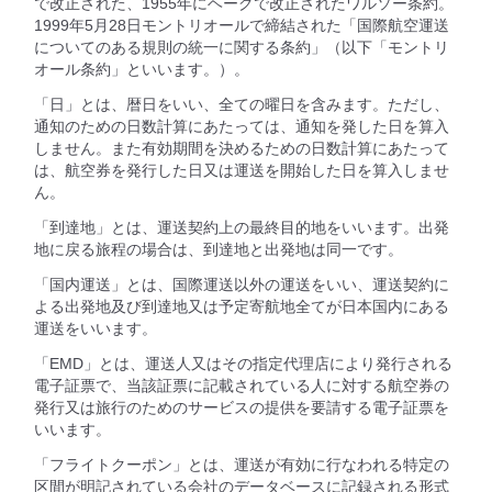
で改正された、1955年にヘーグで改正されたワルソー条約。
1999年5月28日モントリオールで締結された「国際航空運送
についてのある規則の統一に関する条約」（以下「モントリ
オール条約」といいます。）。
「日」とは、暦日をいい、全ての曜日を含みます。ただし、
通知のための日数計算にあたっては、通知を発した日を算入
しません。また有効期間を決めるための日数計算にあたって
は、航空券を発行した日又は運送を開始した日を算入しませ
ん。
「到達地」とは、運送契約上の最終目的地をいいます。出発
地に戻る旅程の場合は、到達地と出発地は同一です。
「国内運送」とは、国際運送以外の運送をいい、運送契約に
よる出発地及び到達地又は予定寄航地全てが日本国内にある
運送をいいます。
「EMD」とは、運送人又はその指定代理店により発行される
電子証票で、当該証票に記載されている人に対する航空券の
発行又は旅行のためのサービスの提供を要請する電子証票を
いいます。
「フライトクーポン」とは、運送が有効に行なわれる特定の
区間が明記されている会社のデータベースに記録される形式