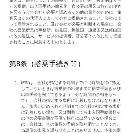
旅客は、旅客についての情報が、運送の予約、付随的なサー
ビス提供、出入国手続の簡素化、官公署の用又は旅行の便宜
を図るうえで会社が必要と認めるその他の目的のために、旅
客又はその代理人によって会社に提供されること、会社によ
って保管されること、及び会社が必要と判断する場合に、会
社の営業所又は事務所、出発国、到達国、通過国又は経由国
の他の運送人、サービスの提供者、官公署その他に対し伝達
されることに同意するものとします。
第8条（搭乗手続き等）
旅客は、会社が指定する時刻までに（時刻を特に指定
していないときは搭乗便の出発までに搭乗手続き及び
出国手続を完了できるよう十分な時間の余裕をもっ
て）、会社の指定する場所に到着しなければなりませ
ん。旅客が定められた時刻までに会社の指定する場所
に到着しない場合、又は到着しても出入国手続書類そ
の他の必要書類が不備で旅行に出発できない場合に
は、会社は、その旅客の予約を取り消すことができ、
当該便の出発を遅らせることはありません。本条の定