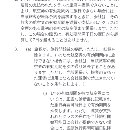
運賃の支払われたクラスの座席を提供できないことに
より、航空券の有効期間内に旅行できない場合には、
当該旅客が座席予約を請求するときに、会社は、その
旅客の航空券の有効期間を運賃が支払われたクラスに
空席のある最初の会社の航空便まで延⻑します。ただ
し、この場合の延⻑は、有効期間満了日の翌日から起
算して7日を超えることはありません。
旅客が、旅行開始後の病気（ただし、妊娠を
除きます。）のため航空券の有効期間内に旅
行できない場合には、会社は、当該旅客の航
空券の有効期間を次の通り延⻑することがあ
ります（ただし、当該延⻑が、旅客の支払っ
た運賃に適用になる会社規則で禁止されてい
ないことを条件とします。）
1年の有効期間を持つ航空券につ
いては、正当な診断書に記載され
た旅行再開可能日まで有効期間を
延⻑します。ただし、運賃が支払
われたクラスの座席を当該旅行開
始可能日に会社が提供できない場
合には、当該旅行再開可能日以降