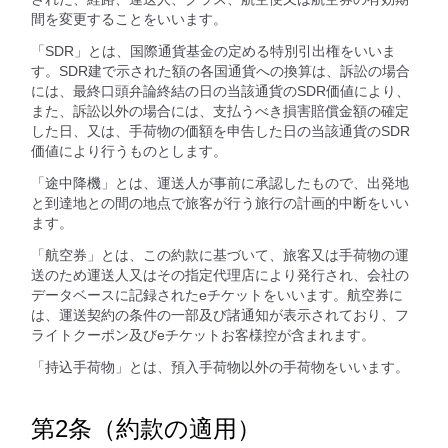
間を変更することをいいます。
「SDR」とは、国際通貨基金の定める特別引出権をいいま
す。SDR建で示された額の各国通貨への換算は、訴訟の場合
には、最終口頭弁論終結の日の当該通貨のSDR価値により、
また、訴訟以外の場合には、支払うべき損害賠償金額の確定
した日、又は、手荷物の価額を申告した日の当該通貨のSDR
価値により行うものとします。
「途中降機」とは、運送人が事前に承認したもので、出発地
と到達地との間の地点で旅客が行う旅行の計画的中断をいい
ます。
「航空券」とは、この約款に基づいて、旅客又は手荷物の運
送のため運送人又はその指定代理店により発行され、会社の
データベースに記録されたeチケットをいいます。航空券に
は、運送契約の条件の一部及び諸通知が表示されており、フ
ライトクーポン及びeチケットお客様控が含まれます。
「持込手荷物」とは、預入手荷物以外の手荷物をいいます。
第2条（約款の適用）