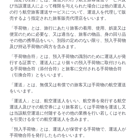
び当該運送人によって権限を与えられた場合には他の運送人
の行う航空旅客運送サービスについて、運送人を代理して販
売するよう指定された旅客販売代理店をいいます。
「手荷物」とは、旅行にあたり旅客の着用、使用、娯楽又は
便宜のために必要な、又は適当な、旅客の物品、身の回り品
その他の携帯品をいい、別段の定めのない限り、預入手荷物
及び持込手荷物の両方を含みます。
「手荷物合符」とは、預入手荷物の識別のために運送人が発
行する証票で、運送人により個々の預入手荷物に取付けられ
る手荷物合符（添付合符）と旅客に交付される手荷物合符
（引換合符）とをいいます。
「運送」とは、無償又は有償での旅客又は手荷物の航空運送
をいいます。
「運送人」とは、航空運送人をいい、航空券を発行する航空
運送人及びその航空券により旅客若しくは手荷物を運送し又
は当該航空運送に付随するその他の業務を行い若しくはそれ
を引受ける全ての航空運送人を含みます。
「預入手荷物」とは、運送人が保管する手荷物で、運送人が
手荷物合符を発行したものをいいます。