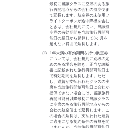
最初に当該クラスに空席のある旅
行再開地点からの会社の航空便ま
で延⻑します。航空券の未使用フ
ライトクーポンが途中降機を含む
ときは、会社規則に従い、当該航
空券の有効期間を当該旅行再開可
能日の翌日から起算して3ヶ月を
超えない範囲で延⻑します。
1年未満の有効期間を持つ航空券
については、会社規則に別段の定
めのある場合を除き、正当な診断
書に記載された旅行再開可能日ま
で有効期間を延⻑します。ただ
し、運賃が支払われたクラスの座
席を当該旅行開始可能日に会社が
提供できない場合には、当該旅行
再開可能日以降最初に当該クラス
に空席のある旅行再開地点からの
会社の航空便まで延⻑します。こ
の場合の延長は、支払われた運賃
に適用になる制約条件の有無を問
いませんが、当該旅行再開可能日