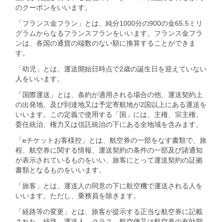
のクーポンをいいます。
「フランス金フラン」とは、純分1000分の900の金65.5ミリ
グラムからなるフランスフランをいいます。フランス金フラ
ンは、各国の通貨の端数のない額に換算することができま
す。
「幼児」とは、運送開始日時点で2歳の誕生日を迎えていない
人をいいます。
「国際運送」とは、条約が適用される場合の他、運送契約上
の出発地、及び到達地又は予定寄航地が2国以上にある運送を
いいます。この定義で使用する「国」には、主権、宗主権、
委任統治、権力又は信託統治の下にある全地域を含みます。
「eチケットお客様控」とは、航空券の一部をなす書類で、旅
程、航空券に関する情報、運送契約の条件の一部及び諸通知
が表示されているものをいい、旅客にとって運送契約の証拠
書類となるものをいいます。
「旅客」とは、運送人の同意の下に航空機で運送される人を
いいます。ただし、乗務員を除きます。
「経路等の変更」とは、旅客が提示する正当な航空券に記載
された、経路、運送人、クラス、航空便又は航空券の有効期