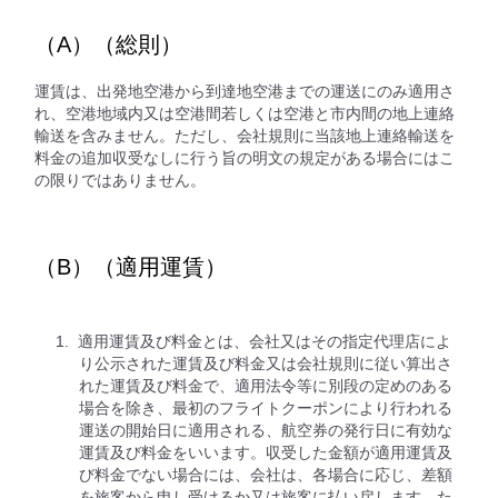
（A）（総則）
運賃は、出発地空港から到達地空港までの運送にのみ適用さ
れ、空港地域内又は空港間若しくは空港と市内間の地上連絡
輸送を含みません。ただし、会社規則に当該地上連絡輸送を
料金の追加収受なしに行う旨の明文の規定がある場合にはこ
の限りではありません。
（B）（適用運賃）
適用運賃及び料金とは、会社又はその指定代理店によ
り公示された運賃及び料金又は会社規則に従い算出さ
れた運賃及び料金で、適用法令等に別段の定めのある
場合を除き、最初のフライトクーポンにより行われる
運送の開始日に適用される、航空券の発行日に有効な
運賃及び料金をいいます。収受した金額が適用運賃及
び料金でない場合には、会社は、各場合に応じ、差額
を旅客から申し受けるか又は旅客に払い戻します。た