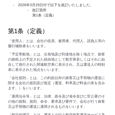
2026年3月29日付で以下を改訂いたしました。
改訂箇所
第1条（定義）
第1条（定義）
「使用人」とは、会社の役員、被用者、代理人、請負人等の
履行補助者をいいます。
「予定寄航地」とは、出発地及び到達地を除く地点で、旅客
の旅程上の予定された経由地として航空券若しくはそれに結
合して発行された関連航空券に表示され、又は運送人の時刻
表に表示された地点をいいます。
「会社規則」とは、この約款以外の旅客又は手荷物の運送に
関する会社の規則及び規定（運賃、料率及び料金の表を含み
ます。）をいいます。
「適用法令等」とは、法律、政令及び省令並びに官公署のそ
の他の規制、規則、命令、要求及び要件で、会社が行う旅客
又は手荷物の運送に適用されるものをいいます。
「指定代理店」とは、運送人の行う航空旅客運送サービス及