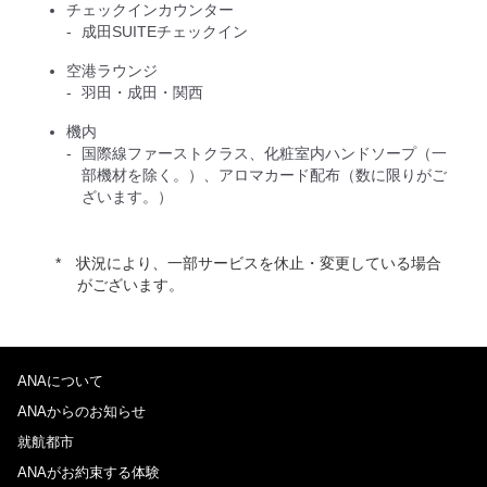
チェックインカウンター
成田SUITEチェックイン
空港ラウンジ
羽田・成田・関西
機内
国際線ファーストクラス、化粧室内ハンドソープ（一
部機材を除く。）、アロマカード配布（数に限りがご
ざいます。）
状況により、一部サービスを休止・変更している場合
がございます。
ANAについて
ANAからのお知らせ
就航都市
ANAがお約束する体験