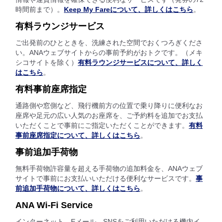
時間前まで）。
Keep My Fareについて、詳しくはこちら
。
有料ラウンジサービス
ご出発前のひとときを、洗練された空間でおくつろぎくださ
い。ANAウェブサイトからの事前予約がおトクです。（メキ
シコサイトを除く）
有料ラウンジサービスについて、詳しく
はこちら
。
有料事前座席指定
通路側や窓側など、飛行機前方の位置で乗り降りに便利なお
座席や足元の広い人気のお座席を、ご予約料を追加でお支払
いただくことで事前にご指定いただくことができます。
有料
事前座席指定について、詳しくはこちら
。
事前追加手荷物
無料手荷物許容量を超える手荷物の追加料金を、ANAウェブ
サイトで事前にお支払いいただける便利なサービスです。
事
前追加手荷物について、詳しくはこちら
。
ANA Wi-Fi Service
インターネット、Eメール、SNSをご利用いただける機内イ