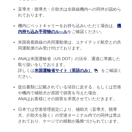
盲導犬・聴導犬・介助犬は全路線機内への同伴が認めら
れております。
機内にペットキャリーをお持ち込みいただく場合は、
機
内持ち込み手荷物のル―ル
をご確認ください。
米国発着路線の共同運航便は、ユナイテッド航空との共
同運航便のみ受け付けております。
ANAは米国運輸省（US DOT）の法令、通達に準拠した
取り扱いをしております。
詳しくは
米国運輸省サイト（英語のみ）
をご確認く
ださい。
提出書類に記載されている項目に反する、もしくは空港
や機内で補助犬が原因で損害を与えた場合、
ANAはお客様にその損害を求償させていただきます。
日本では空港管理規定により、補助犬（盲導犬、聴導
犬、介助犬を除く）の空港ターミナル内での同伴は禁止
されており、ケージでの移動が義務づけられています。