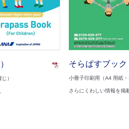
そらぱすブック
編）
小冊子印刷用（A4 用紙
綴じ）
さらにくわしい情報を掲
。