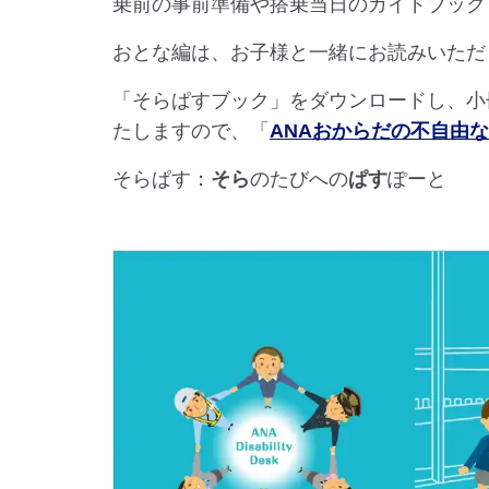
乗前の事前準備や搭乗当日のガイドブック
おとな編は、お子様と一緒にお読みいただ
「そらぱすブック」をダウンロードし、小冊
たしますので、「
ANAおからだの不自由
そらぱす：
そら
のたびへの
ぱす
ぽーと