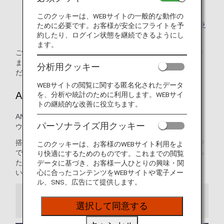
けません。
このクッキーは、WEBサイトの一般的な動作の
乗り継ぎ時のご利用について、詳しくは
乗り継ぎ時のラ
ために必要です。お客様が安全にフライトを予
ウンジサービスについて
をご覧ください。
約したり、ログイン状態を継続できるようにし
ます。
ご利用資格は、搭乗クラスと会員ステイタスによって異なり
ます。詳しくは、該当する空港ラウンジのページをご確認く
分析用クッキー
ださい。
WEBサイトの閲覧に関する匿名化されたデータ
ANAラウンジ
を、分析や統計のために利用します。WEBサイ
トの継続的な改善に役立ちます。
ANAは成田、羽田、ハワイ ホノルルの3つの空港にて自社ラ
パーソナライズ用クッキー
ウンジを提供しています。
搭乗前の時間を快適に過ごしていただくため、ANAラウンジ
このクッキーは、お客様のWEBサイト利用をよ
では豊富な種類のお食事と飲み物をご用意しています。ゆっ
り快適にするためのものです。これまでの閲覧
たりとした空間で、出発前のひとときをおくつろぎくださ
データに基づき、お客様一人ひとりの興味・関
い。
心に合ったコンテンツをWEBサイトや電子メー
ル、SNS、広告にて提供します。
お知らせ
選択して同意する