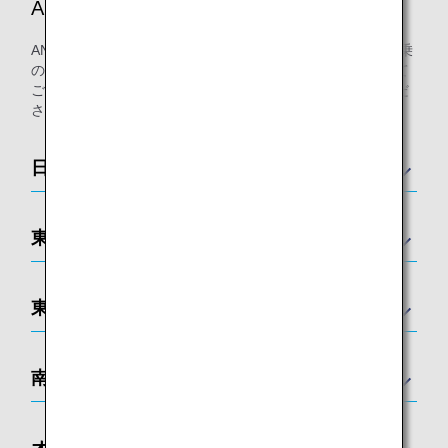
ANAが提携するラウンジ
ANAまたは他スター アライアンス加盟航空会社運航便ご搭乗
のお客様にご利用いただける空港ラウンジを各国の空港にて
ご用意しております。各国のラウンジ一覧は以下をご覧くだ
さい。
日本
東アジア
東南アジア
南アジア
オセアニア