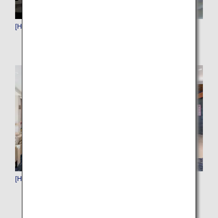
[HND]羽田（東京）
[HNL]ホノルル（ハワイ）