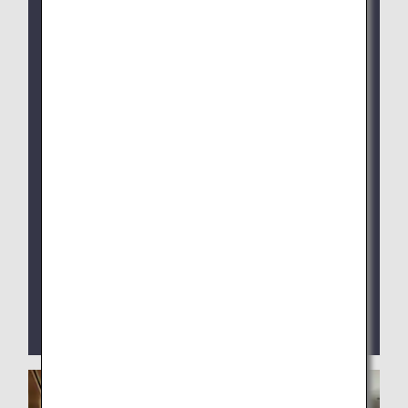
ANA SUITE LOUNGE：1月28日午前4:30（日本
時間）より
新しい予約システムはこれまで同様ANAアプリか
らご利用いただけます。
システム切り替え以降、旧予約サイト（workhub
Pass）からはご予約いただけなくなります。
成田空港国際線出発ラウンジでは従来通りラウン
ジ内シャワールーム受付端末よりお申込みくださ
い。
羽田空港第2ターミナル国際線ANA ARRIVAL
LOUNGEは現在閉鎖中です。
ANAアプリによる新聞・雑誌のデジタル版コンテン
ツを提供しております。お客様ご自身のスマートフ
ォンやPCなどのデジタル端末でご覧いただけま
す。