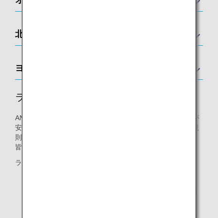
北アメリカ
ヨーロッパ
ラウンジ利用規則
ANAが運営するラウンジでは、利用されるすべてのお客様が
安全かつ快適にお過ごしいただけるよう、「ラウンジ利用規
則」を定めております。
皆様のご理解とご協力をお願い申し上げます。
ラウンジ内での以下の行為は、お控えください。
ラウンジ内の安全・快適性を阻害するような行為（過
度な飲酒を含む）
他のお客様に不快感を与え、または迷惑を及ぼすおそ