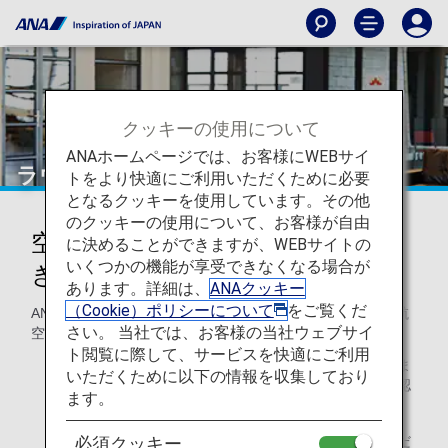
クッキーの使用について
ANAホームページでは、お客様にWEBサイ
ラウンジ
トをより快適にご利用いただくために必要
となるクッキーを使用しています。その他
のクッキーの使用について、お客様が自由
空港ラウンジでくつろぎのひとと
に決めることができますが、WEBサイトの
いくつかの機能が享受できなくなる場合が
きを
あります。詳細は、
ANAクッキー
（Cookie）ポリシーについて
をご覧くだ
ANA国際線ご利用のお客様は、ANAラウンジや所定の提携航
さい。 当社では、お客様の当社ウェブサイ
空会社ラウンジをご利用いただけます。
ト閲覧に際して、サービスを快適にご利用
ご利用可能なラウンジと入室基準は空港ごとに異なりま
いただくために以下の情報を収集しており
す。詳しくは、該当する空港ラウンジのページをご確認
ます。
ください。
他社運航のコードシェア便ご搭乗の場合はご利用いただ
必須クッキー