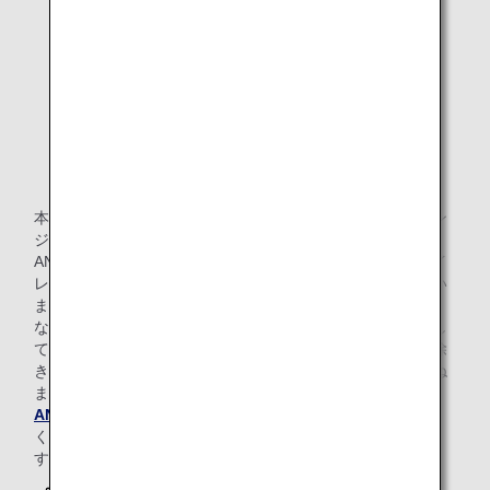
る行為
20歳未満のお客様のアルコール類の飲酒行為
ホノルル空港ANA SUITE LOUNGE, ANA
LOUNGEではアメリカ合衆国の法令によ
り、アルコール飲料の提供は21歳以上のお
客様のみとなります。
許可なく営業活動または営利を目的とする行為（展
示、広告、宣伝、販売等）
本規則の記載内容にご協力をいただけない場合には、ラウン
ジの利用を制限させていただくとともに、弊社運送約款、
ANAマイレージクラブ会員規約等に則り、搭乗の制限、マイ
レージ会員資格の取消しなどをさせていただく場合もござい
ます。
なお、身の回りの私物・貴重品は、お客様ご自身で管理をし
てください。弊社側の故意または重大な過失による場合を除
き、盗難、紛失等が発生しても弊社は一切の責任を負いかね
ます。
ANAプライバシーポリシー
に基づき、ご本人の承諾な
く、他のお客様に関する情報提供のご依頼には応じかねま
す。