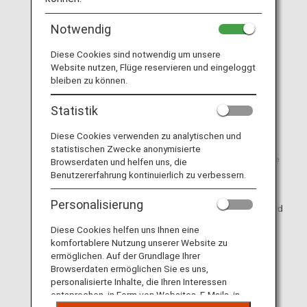
Kartentyp wechseln, kann sich Ihre 10-stellige ANA
Mileage Club-Mitgliedsnummer ändern.
Notwendig
Diese Cookies sind notwendig um unsere
Website nutzen, Flüge reservieren und eingeloggt
bleiben zu können.
Statistik
Diese Cookies verwenden zu analytischen und
statistischen Zwecke anonymisierte
Inhabende einer ANA Card sollten beachten, dass die
Browserdaten und helfen uns, die
ANA Mileage Club-Mitgliedsnummer nicht mit der
Benutzererfahrung kontinuierlich zu verbessern.
Kreditkartennummer identisch ist.
Personalisierung
Bei der ANA Mileage Club Edy Card und der ANA Card
mit Edy-Funktion finden Sie auf der Rückseite die
Diese Cookies helfen uns Ihnen eine
Rakuten Edy-Nummer, mit der die Karte für das
komfortablere Nutzung unserer Website zu
Rakuten Edy-System für digitalen Zahlungsverkehr
ermöglichen. Auf der Grundlage Ihrer
verwendet werden kann. Bitte beachten Sie, dass
Browserdaten ermöglichen Sie es uns,
diese Nummer nicht mit der ANA Mileage Club-
personalisierte Inhalte, die Ihren Interessen
Mitgliedsnummer und der Kreditkartennummer
entsprechen, in Form von Websites, E-Mails, in
identisch ist.