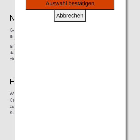
sozialen Medien und Werbung anzubieten.
Auswahl bestätigen
Abbrechen
Name
Generell muss der Name auf der Karte mit dem Namen in
Ihrem Reisepass übereinstimmen.
Inhabende einer ANA Card müssen ihren Namen in dem
dafür vorgesehenen Feld auf der Rückseite ihrer Karten
eintragen, bevor sie sie verwenden.
Hauptkarte
Wenn ein Mitglied des ANA Mileage Clubs mehrere ANA
Card-Meilenkonten zu einem einzigen Konto
zusammengeführt hat, wird die primäre Karte für dieses
Konto als „Hauptkarte“ bezeichnet.
Die folgenden Services sind nur mit einer Hauptkarte
verfügbar: