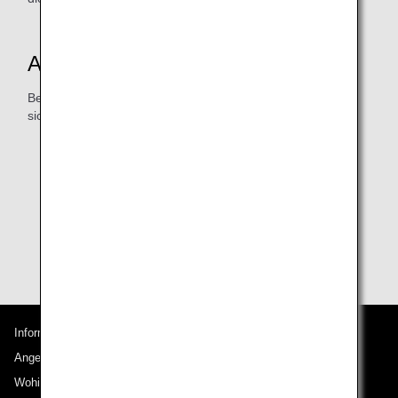
Anfragen zum ANA Mileage Club
Bei Fragen bezüglich der folgenden Themen wenden Sie
sich bitte an den
ANA Mileage Club
.
Änderungen an AMC-Mitgliedsnummern
Verlorengegangene Karten
Bestätigung für die Hauptkarte
Verfahren zum Zusammenführen von Meilenkonten
Informationen zu ANA
Angebote und Ankündigungen
Wohin wir reisen