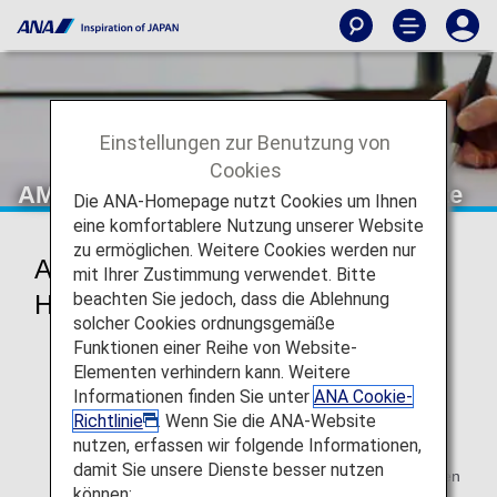
Einstellungen zur Benutzung von
Cookies
AMC-Mitgliedsnummer und Hauptkarte
Die ANA-Homepage nutzt Cookies um Ihnen
eine komfortablere Nutzung unserer Website
zu ermöglichen. Weitere Cookies werden nur
AMC-Mitgliedsnummer und
mit Ihrer Zustimmung verwendet. Bitte
beachten Sie jedoch, dass die Ablehnung
Hauptkarte
solcher Cookies ordnungsgemäße
Funktionen einer Reihe von Website-
Die 10-stellige ANA Mileage Club-Mitgliedsnummer ist
wichtig, um Reservierungen vorzunehmen, Meilen zu
Elementen verhindern kann. Weitere
sammeln, Prämien und Vorteile anzufordern sowie um
Informationen finden Sie unter
ANA Cookie-
Anträge zu stellen.
Richtlinie
. Wenn Sie die ANA-Website
nutzen, erfassen wir folgende Informationen,
Wenn Sie sich für eine neue Karte anmelden, eine
damit Sie unsere Dienste besser nutzen
erneute Ausstellung beantragen oder zu einem anderen
können: