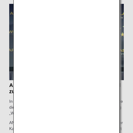
Auszeichnung mit APEX World Class Award
zum zweiten Mal in Folge
In dem von APEX*2-gesponserten World Class Rating wurde
die ANA Group zum zweiten Mal in Folge mit der Bewertung
„WORLD CLASS“ ausgezeichnet.
ANA erhielt großes Lob für die Sicherheit und Sauberkeit der
Kabinen, das Engagement für eine nachhaltige Gesellschaft