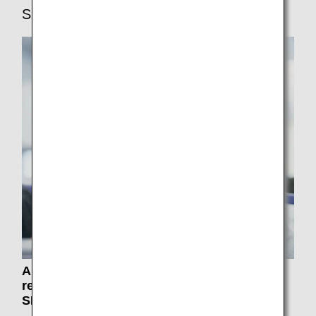
SKYTRAX
ANA hat im 13. Jahr in Folge die
renommierte 5-Sterne-Bewertung von
SKYTRAX erhalten