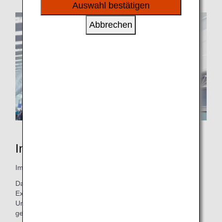
sozialen Medien und Werbung anzubieten.
Auswahl bestätigen
Abbrechen
Inspiration JAPANS
Immer aufrichtig, immer bescheiden und immer höflich.
Das ist das Versprechen von ANA. Wir haben uns zu
Exzellenz und Zusammenarbeit verpflichtet, um unter allen
Umständen einen sicheren und pünktlichen Betrieb zu
gewährleisten.