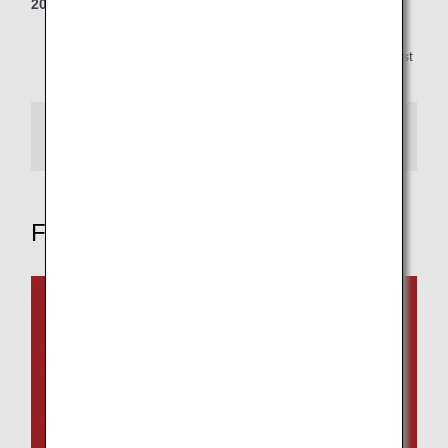
2021
SKYTRAX World Airline Awards "World's Best Airline
Cabin Cleanliness" "World's Best Airport Services" "Best
Airline Staff in Asia" "Best First Class Lounge in Asia"
Mehr anzeigen
Fliegen mit ANA