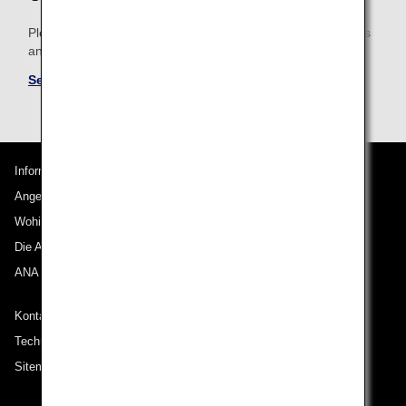
Please be sure to confirm the shared mileage accrual terms
and conditions for partner airlines.
See Mileage Accrual Terms and Conditions
Informationen zu ANA
Angebote und Ankündigungen
Wohin wir reisen
Die ANA Experience
ANA Mileage Club
Kontakt zu ANA
Technische Hilfe (Barrierefreiheit)
Sitemap