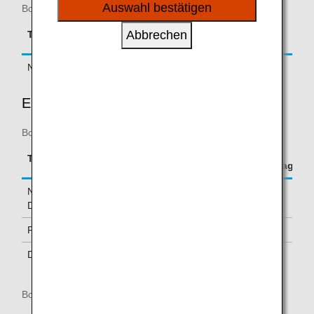
sozialen Medien und Werbung anzubieten.
Auswahl bestätigen
Boarding until July 31, 2018
Accrual Rate for
Abbrechen
Type
Booking Class
Basic Sector Mileage
Normal Fares
C, D, J
125%
ECONOMY CLASS
Boarding on/after August 1, 2018
Accrual Rate for
Type
Booking Class
Basic Sector Mileage
Normal Fares and
Y, B, M, H, Q,
100%
Discount Fares
V, E
PEX Fares
G, L, O, P
70%
Discount Fares
Z, W*1, S*1,
50%
T*1, U*1
Boarding until July 31, 2018
Accrual Rate for