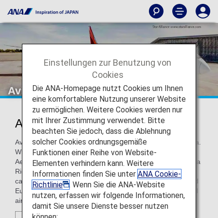
Einstellungen zur Benutzung von
Cookies
Die ANA-Homepage nutzt Cookies um Ihnen
Avianca
eine komfortablere Nutzung unserer Website
zu ermöglichen. Weitere Cookies werden nur
mit Ihrer Zustimmung verwendet. Bitte
Avianca (AV)
beachten Sie jedoch, dass die Ablehnung
solcher Cookies ordnungsgemäße
Avianca is a major Latin American airline based in Colombia.
Funktionen einer Reihe von Website-
With its subsidiary companies TACA International Airlines,
Aerovias del Continente Americano, Aviateca, Avianca Costa
Elementen verhindern kann. Weitere
Rica, Trans American Airlines and Avianca Ecuador the
Informationen finden Sie unter
ANA Cookie-
carrier serves a route network throughout the Americas and
Richtlinie
. Wenn Sie die ANA-Website
Europe with a modern fleet of short, medium, and long haul
nutzen, erfassen wir folgende Informationen,
aircraft.
damit Sie unsere Dienste besser nutzen
können: