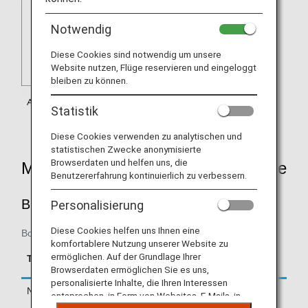
Notwendig
Diese Cookies sind notwendig um unsere
Website nutzen, Flüge reservieren und eingeloggt
bleiben zu können.
Statistik
Diese Cookies verwenden zu analytischen und
statistischen Zwecke anonymisierte
Browserdaten und helfen uns, die
Mileage Accrual Rates By Fare Type
Benutzererfahrung kontinuierlich zu verbessern.
BUSINESS CLASS
Personalisierung
Diese Cookies helfen uns Ihnen eine
Boarding on/after August 1, 2018
komfortablere Nutzung unserer Website zu
Accrual Rate for
ermöglichen. Auf der Grundlage Ihrer
Type
Booking Class
Basic Sector Mileage
Browserdaten ermöglichen Sie es uns,
personalisierte Inhalte, die Ihren Interessen
Normal Fares
C, D, J, A, K
125%
entsprechen, in Form von Websites, E-Mails, in