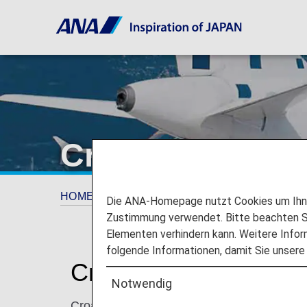
Croatia Airlines
HOME
ANA Mileage Club
Partner Airline
Die ANA-Homepage nutzt Cookies um Ihnen
Zustimmung verwendet. Bitte beachten Si
Elementen verhindern kann. Weitere Infor
folgende Informationen, damit Sie unsere
Croatia Airlines (OU)
Notwendig
Croatia Airlines, the Croatian flag carrier, is