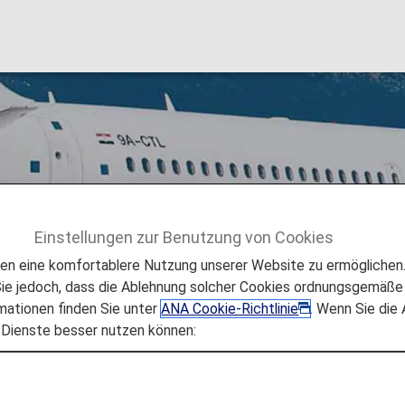
Einstellungen zur Benutzung von Cookies
s
Croatia Airlines [OU]
 eine komfortablere Nutzung unserer Website zu ermöglichen. 
e jedoch, dass die Ablehnung solcher Cookies ordnungsgemäße 
mationen finden Sie unter
ANA Cookie-Richtlinie
. Wenn Sie die
 Dienste besser nutzen können:
 a full-service airline that provides