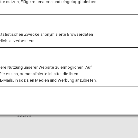
e nutzen, Flüge reservieren und eingeloggt bleiben
ic and international destinations.
o the development of Croatian tourism
rd of all tourists arriving to Croatia by
statistischen Zwecke anonymisierte Browserdaten
rlich zu verbessern.
s By Fare Type
lere Nutzung unserer Website zu ermöglichen. Auf
 es uns, personalisierte Inhalte, die Ihren
E-Mails, in sozialen Medien und Werbung anzubieten.
Accrual Rate for
ss
Basic Sector Mileage
125%