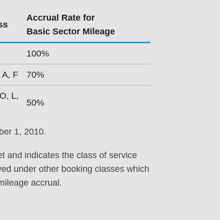
Accrual Rate for
ss
Basic Sector Mileage
100%
 A, F
70%
 O, L,
50%
ber 1, 2010.
et and indicates the class of service
erved under other booking classes which
 mileage accrual.