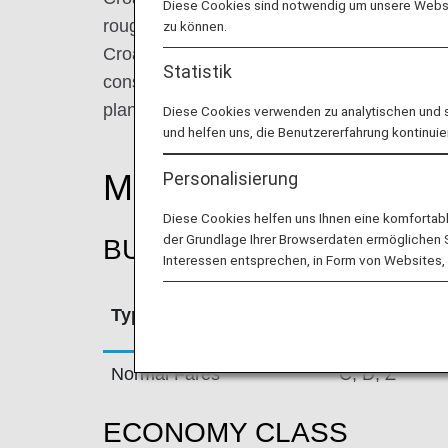
Diese Cookies sind notwendig um unsere Websit
roughly 110 departures per day to 40 domest
zu können.
Croatia Airlines significantly contributes t
Statistik
considering that, on an annual basis, one thi
plane fly Croatia Airlines.
Diese Cookies verwenden zu analytischen und 
und helfen uns, die Benutzererfahrung kontinuie
Mileage Accrual Rate
Personalisierung
Diese Cookies helfen uns Ihnen eine komfortab
der Grundlage Ihrer Browserdaten ermöglichen Sie
BUSINESS CLASS
Interessen entsprechen, in Form von Websites, 
Type
Booking Cla
Normal Fares
C, D, Z
ECONOMY CLASS